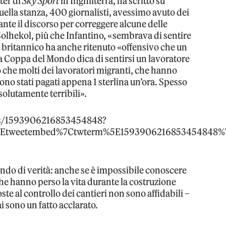
ter di
Sky Sport
in Inghilterra, ha scritto su
ella stanza, 400 giornalisti, avessimo avuto dei
nte il discorso per correggere alcune delle
Solhekol, più che Infantino, «sembrava di sentire
a britannico ha anche ritenuto «offensivo che un
una Coppa del Mondo dica di sentirsi un lavoratore
che molti dei lavoratori migranti, che hanno
, sono stati pagati appena 1 sterlina un’ora. Spesso
solutamente terribili».
tus/1593906216853454848?
5Etweetembed%7Ctwterm%5E1593906216853454848%7C
fondo di verità: anche se è impossibile conoscere
che hanno perso la vita durante la costruzione
oste al controllo dei cantieri non sono affidabili –
ai sono un fatto acclarato.