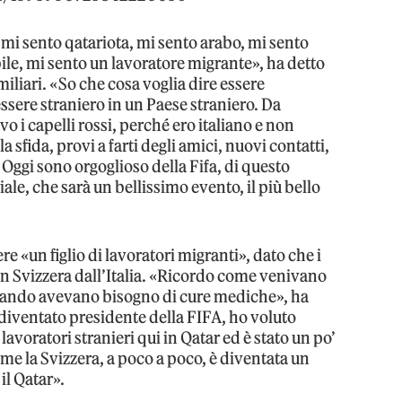
 mi sento qatariota, mi sento arabo, mi sento
bile, mi sento un lavoratore migrante», ha detto
iliari. «So che cosa voglia dire essere
ssere straniero in un Paese straniero. Da
i capelli rossi, perché ero italiano e non
a sfida, provi a farti degli amici, nuovi contatti,
. Oggi sono orgoglioso della Fifa, di questo
le, che sarà un bellissimo evento, il più bello
e «un figlio di lavoratori migranti», dato che i
 in Svizzera dall’Italia. «Ricordo come venivano
, quando avevano bisogno di cure mediche», ha
iventato presidente della FIFA, ho voluto
lavoratori stranieri qui in Qatar ed è stato un po’
me la Svizzera, a poco a poco, è diventata un
il Qatar».