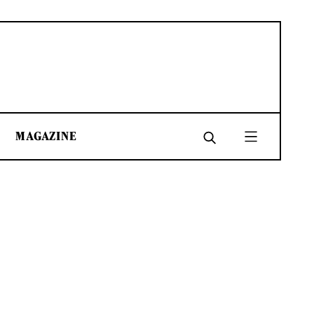
MAGAZINE
SHARE
SHARE