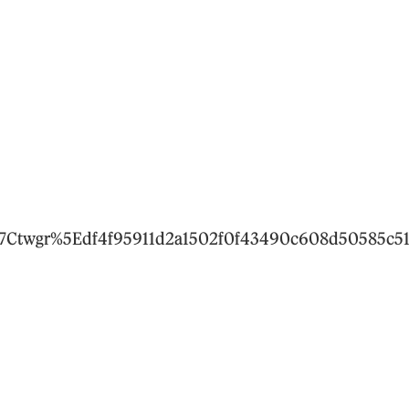
twgr%5Edf4f95911d2a1502f0f43490c608d50585c5149