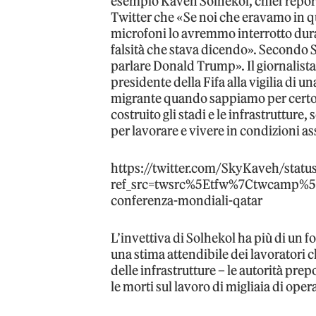
esempio Kaveh Solhekol, chief repor
Twitter che «Se noi che eravamo in qu
microfoni lo avremmo interrotto dura
falsità che stava dicendo». Secondo 
parlare Donald Trump». Il giornalist
presidente della Fifa alla vigilia di 
migrante quando sappiamo per certo 
costruito gli stadi e le infrastrutture
per lavorare e vivere in condizioni as
https://twitter.com/SkyKaveh/sta
ref_src=twsrc%5Etfw%7Ctwcamp%
conferenza-mondiali-qatar
L’invettiva di Solhekol ha più di un 
una stima attendibile dei lavoratori 
delle infrastrutture – le autorità prep
le morti sul lavoro di migliaia di oper