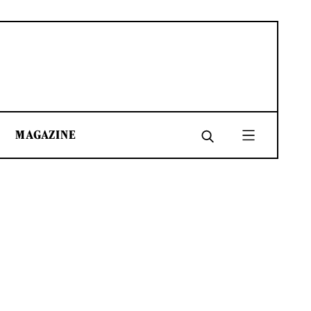
MAGAZINE
SHARE
SHARE