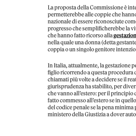
La proposta della Commissione è inte
permetterebbe alle coppie che hanno av
nazionale di essere riconosciute come
progresso che semplificherebbe la vita
che hanno fatto ricorso alla
gestazion
nella quale una donna (detta gestante
coppia o un singolo genitore intenzio
In Italia, attualmente, la gestazione p
figlio ricorrendo a questa procedura dev
chiamati più volte a decidere se il re
giurisprudenza ha stabilito, per diver
che vanno all’estero: per il principio
fatto commesso all’estero se in quello
del codice penale se la pena minima pre
ministero della Giustizia a dover aut