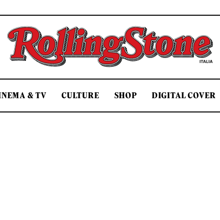
Rolling Stone Italia
INEMA & TV
CULTURE
SHOP
DIGITAL COVER