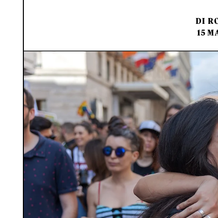
DI
RO
15 M