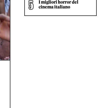
I migliori horror del
cinema italiano