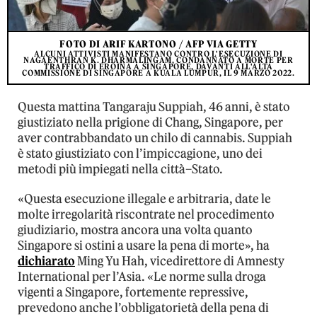
FOTO DI ARIF KARTONO / AFP VIA GETTY
ALCUNI ATTIVISTI MANIFESTANO CONTRO L'ESECUZIONE DI
NAGAENTHRAN K. DHARMALINGAM, CONDANNATO A MORTE PER
TRAFFICO DI EROINA A SINGAPORE, DAVANTI ALL'ALTA
COMMISSIONE DI SINGAPORE A KUALA LUMPUR, IL 9 MARZO 2022.
Questa mattina Tangaraju Suppiah, 46 anni, è stato
giustiziato nella prigione di Chang, Singapore, per
aver contrabbandato un chilo di cannabis. Suppiah
è stato giustiziato con l’impiccagione, uno dei
metodi più impiegati nella città–Stato.
«Questa esecuzione illegale e arbitraria, date le
molte irregolarità riscontrate nel procedimento
giudiziario, mostra ancora una volta quanto
Singapore si ostini a usare la pena di morte», ha
dichiarato
Ming Yu Hah, vicedirettore di Amnesty
International per l’Asia. «Le norme sulla droga
vigenti a Singapore, fortemente repressive,
prevedono anche l’obbligatorietà della pena di