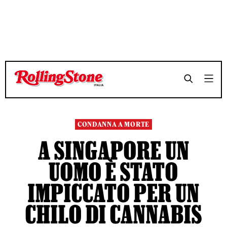
TEMPO DI LETTURA 4 MINUTI
TEMPO DI LETTURA 4 MINUTI
SHARE
SHARE
CONDANNA A MORTE
A SINGAPORE UN
UOMO È STATO
IMPICCATO PER UN
CHILO DI CANNABIS