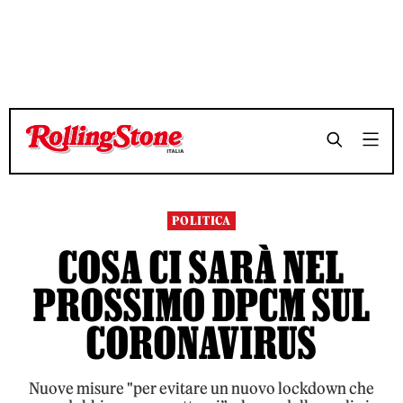
TEMPO DI LETTURA 3 MINUTI
TEMPO DI LETTURA 3 MINUTI
SHARE
SHARE
POLITICA
COSA CI SARÀ NEL
PROSSIMO DPCM SUL
CORONAVIRUS
Nuove misure "per evitare un nuovo lockdown che