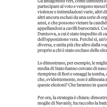
Gli antagonisti veri, come dimostra 
partecipare al voto e vengono messi 
violenze e intimidazioni varie, altri d
altri ancora esclusi da una serie di org
anni, e che possono vietare la candid
appellandosi a cavilli burocratici. Co
Duntsova, a cui è stato impedito di c
dell’opposizione vera. Perché sì, un’
diversa, e unita più che altro dalla vo
proprio a chi è stato escluso delle ele
Lo dimostrano, per esempio, le migliai
media di Stato hanno cercato di nasc
riempirne di fiori e omaggi la tomba, 
che, evidentemente, non è allineata 
queste elezioni? Che faranno in quest
Per ora, la strategia è chiara: dimostra
moglie di Navanly, ha raccolto la batt