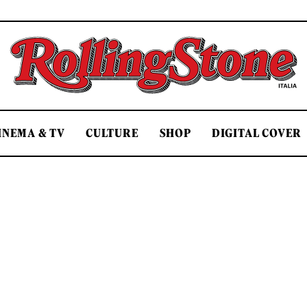
Rolling Stone Italia
INEMA & TV
CULTURE
SHOP
DIGITAL COVER