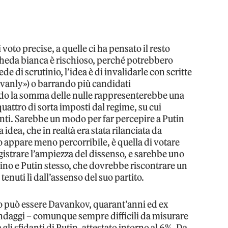
oto precise, a quelle ci ha pensato il resto
cheda bianca è rischioso, perché potrebbero
 di scrutinio, l’idea è di invalidarle con scritte
avanly») o barrando più candidati
o la somma delle nulle rappresenterebbe una
quattro di sorta imposti dal regime, su cui
nti. Sarebbe un modo per far percepire a Putin
 idea, che in realtà era stata rilanciata da
 appare meno percorribile, è quella di votare
registrare l’ampiezza del dissenso, e sarebbe uno
no e Putin stesso, che dovrebbe riscontrare un
tenuti lì dall’assenso del suo partito.
o può essere Davankov, quarant’anni ed ex
ndaggi – comunque sempre difficili da misurare
 gli sfidanti di Putin, attestato intorno al 6%. Da