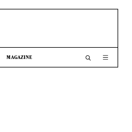
MAGAZINE
SHARE
SHARE