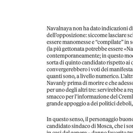
Navalnaya non ha dato indicazioni di v
dell’opposizione: siccome lasciare s
essere manomesse e “compilate” in sede
(la più gettonata potrebbe essere «N
contemporaneamente; in questo mod
sorta di quinto candidato rispetto ai 
convergerebbero i voti dei manifesta
quanti sono, a livello numerico. L’altra
Navanly prima di morire e che adesso
per uno degli altri tre: servirebbe a 
smacco per l’informazione del Cremli
grande appoggio a dei politici deboli, 
In questo senso, il personaggio buon
candidato sindaco di Mosca, che i so
in casi del genere – danno favorito tra