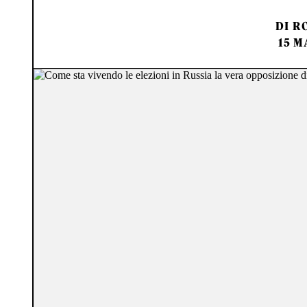
DI
RO
15 M