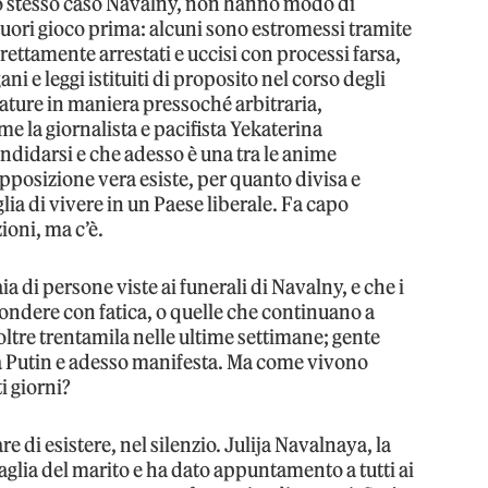
lo stesso caso Navalny, non hanno modo di
fuori gioco prima: alcuni sono estromessi tramite
irettamente arrestati e uccisi con processi farsa,
ani e leggi istituiti di proposito nel corso degli
ature in maniera pressoché arbitraria,
me la giornalista e pacifista Yekaterina
andidarsi e che adesso è una tra le anime
opposizione vera esiste, per quanto divisa e
glia di vivere in un Paese liberale. Fa capo
zioni, ma c’è.
a di persone viste ai funerali di Navalny, e che i
ondere con fatica, o quelle che continuano a
oltre trentamila nelle ultime settimane; gente
a Putin e adesso manifesta. Ma come vivono
i giorni?
re di esistere, nel silenzio. Julija Navalnaya, la
aglia del marito e ha dato appuntamento a tutti ai