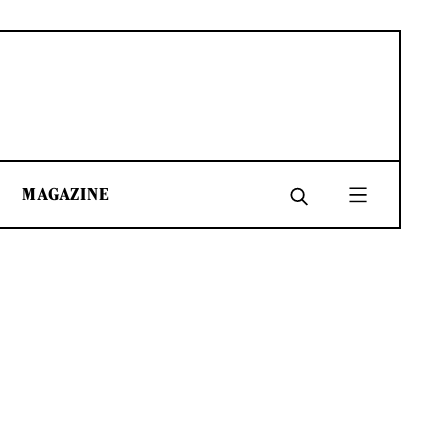
MAGAZINE
SHARE
SHARE