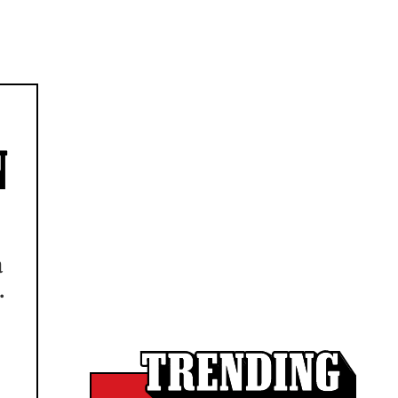
N
a
.