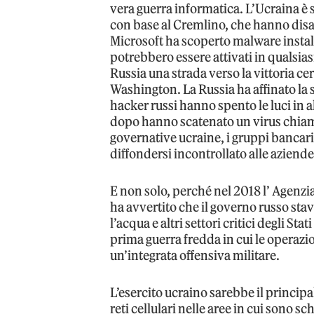
vera guerra informatica. L’Ucraina è s
con base al Cremlino, che hanno disabi
Microsoft ha scoperto malware install
potrebbero essere attivati in qualsi
Russia una strada verso la vittoria c
Washington. La Russia ha affinato la s
hacker russi hanno spento le luci in 
dopo hanno scatenato un virus chiama
governative ucraine, i gruppi bancari
diffondersi incontrollato alle aziende
E non solo, perché nel 2018 l’ Agenzia
ha avvertito che il governo russo stav
l’acqua e altri settori critici degli St
prima guerra fredda in cui le operazi
un’integrata offensiva militare.
L’esercito ucraino sarebbe il principa
reti cellulari nelle aree in cui sono sc