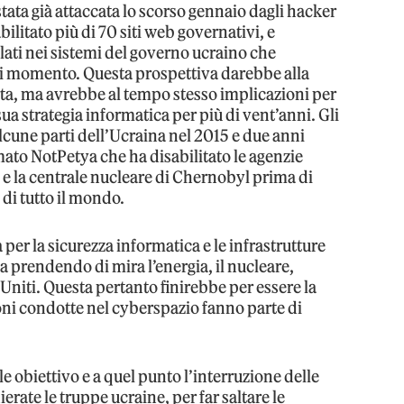
tata già attaccata lo scorso gennaio dagli hacker
litato più di 70 siti web governativi, e
ati nei sistemi del governo ucraino che
asi momento. Questa prospettiva darebbe alla
erta, ma avrebbe al tempo stesso implicazioni per
ua strategia informatica per più di vent’anni. Gli
alcune parti dell’Ucraina nel 2015 e due anni
to NotPetya che ha disabilitato le agenzie
 e la centrale nucleare di Chernobyl prima di
 di tutto il mondo.
 per la sicurezza informatica e le infrastrutture
a prendendo di mira l’energia, il nucleare,
ati Uniti. Questa pertanto finirebbe per essere la
oni condotte nel cyberspazio fanno parte di
le obiettivo e a quel punto l’interruzione delle
hierate le truppe ucraine, per far saltare le