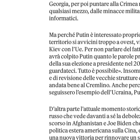
Georgia, per poi puntare alla Crimea n
qualsiasi mezzo, dalle minacce militar
informatici.
Ma perché Putin è interessato propri
territorio si avvicini troppo a ovest, v
Kiev con l’Ue. Per non parlare del fat
avrà colpito Putin quanto le parole 
della sua elezione a presidente nel 20
guardateci. Tutto è possibile». Inso
e di revisione delle vecchie strutture 
andata bene al Cremlino. Anche perché
seguissero l’esempio dell’Ucraina, P
D’altra parte l’attuale momento stori
russo che vede davanti a sé la debole
scorso in Afghanistan e Joe Biden che
politica estera americana sulla Cina, 
una nuova vittoria per rinnovare un s