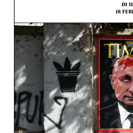
DI
I
18 FEB