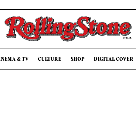
Rolling Stone Italia
INEMA & TV
CULTURE
SHOP
DIGITAL COVER