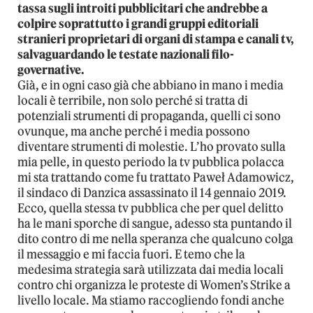
tassa sugli introiti pubblicitari che andrebbe a
colpire soprattutto i grandi gruppi editoriali
stranieri proprietari di organi di stampa e canali tv,
salvaguardando le testate nazionali filo-
governative.
Già, e in ogni caso già che abbiano in mano i media
locali è terribile, non solo perché si tratta di
potenziali strumenti di propaganda, quelli ci sono
ovunque, ma anche perché i media possono
diventare strumenti di molestie. L’ho provato sulla
mia pelle, in questo periodo la tv pubblica polacca
mi sta trattando come fu trattato Paweł Adamowicz,
il sindaco di Danzica assassinato il 14 gennaio 2019.
Ecco, quella stessa tv pubblica che per quel delitto
ha le mani sporche di sangue, adesso sta puntando il
dito contro di me nella speranza che qualcuno colga
il messaggio e mi faccia fuori. E temo che la
medesima strategia sarà utilizzata dai media locali
contro chi organizza le proteste di Women’s Strike a
livello locale. Ma stiamo raccogliendo fondi anche