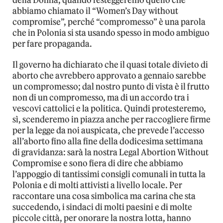
della Donna, quando festeggeremo quello che
abbiamo chiamato il “Women’s Day without
compromise”, perché “compromesso” è una parola
che in Polonia si sta usando spesso in modo ambiguo
per fare propaganda.
Il governo ha dichiarato che il quasi totale divieto di
aborto che avrebbero approvato a gennaio sarebbe
un compromesso; dal nostro punto di vista è il frutto
non di un compromesso, ma di un accordo tra i
vescovi cattolici e la politica. Quindi protesteremo,
sì, scenderemo in piazza anche per raccogliere firme
per la legge da noi auspicata, che prevede l’accesso
all’aborto fino alla fine della dodicesima settimana
di gravidanza: sarà la nostra Legal Abortion Without
Compromise e sono fiera di dire che abbiamo
l’appoggio di tantissimi consigli comunali in tutta la
Polonia e di molti attivisti a livello locale. Per
raccontare una cosa simbolica ma carina che sta
succedendo, i sindaci di molti paesini e di molte
piccole città, per onorare la nostra lotta, hanno