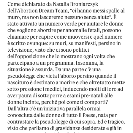
Come dichiarato da Natalia Broniarczyk
dell’Abortion Dream Team, “ci hanno messi spalle al
muro, ma non lasceremo nessuno senza aiuto”. È
stato attivato un numero verde per aiutare le donne
che vogliono abortire per anomalie fetali, possono
chiamare per capire come muoversi e quel numero
è scritto ovunque: su muri, su manifesti, persino in
televisione, visto che ci sono politici
dell’opposizione che lo mostrano ogni volta che
partecipano a un programma. Insomma, la
situazione è assurda. Da una parte c’è una
pseudolegge che vieta l’aborto persino quando il
nascituro è destinato a morire e che oltretutto mette
sotto pressione i medici, inducendo molti di loro ad
aver paura di sottoporre a esami pre-natali alle
donne incinte, perché poi come ti comporti?
Dall’altra c’è un’iniziativa parallela ormai
conosciuta dalle donne di tutto il Paese, nata per
contrastare la pseudolegge di cui sopra. Ed è tragico,
visto che parliamo di gravidanze desiderate e già in