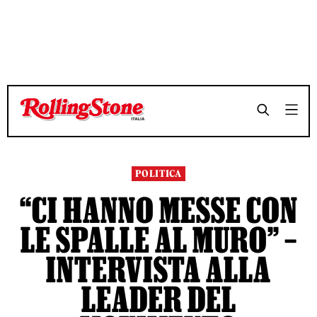
TEMPO DI LETTURA 15 MINUTI
TEMPO DI LETTURA 15 MINUTI
SHARE
SHARE
POLITICA
“CI HANNO MESSE CON
LE SPALLE AL MURO” –
INTERVISTA ALLA
LEADER DEL