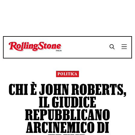
TEMPO DI LETTURA 6 MINUTI
TEMPO DI LETTURA 6 MINUTI
SHARE
SHARE
POLITICA
CHI È JOHN ROBERTS,
IL GIUDICE
REPUBBLICANO
ARCINEMICO DI