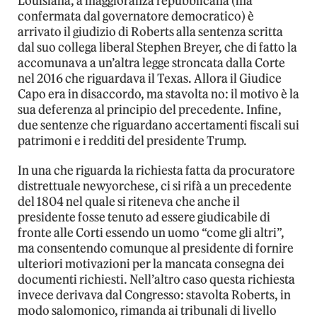
Louisiana, a maggioranza repubblicana (ma
confermata dal governatore democratico) è
arrivato il giudizio di Roberts alla sentenza scritta
dal suo collega liberal Stephen Breyer, che di fatto la
accomunava a un’altra legge stroncata dalla Corte
nel 2016 che riguardava il Texas. Allora il Giudice
Capo era in disaccordo, ma stavolta no: il motivo è la
sua deferenza al principio del precedente. Infine,
due sentenze che riguardano accertamenti fiscali sui
patrimoni e i redditi del presidente Trump.
In una che riguarda la richiesta fatta da procuratore
distrettuale newyorchese, ci si rifà a un precedente
del 1804 nel quale si riteneva che anche il
presidente fosse tenuto ad essere giudicabile di
fronte alle Corti essendo un uomo “come gli altri”,
ma consentendo comunque al presidente di fornire
ulteriori motivazioni per la mancata consegna dei
documenti richiesti. Nell’altro caso questa richiesta
invece derivava dal Congresso: stavolta Roberts, in
modo salomonico, rimanda ai tribunali di livello