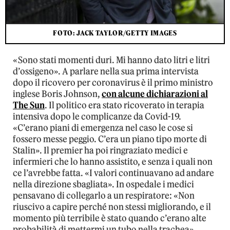
FOTO: JACK TAYLOR/GETTY IMAGES
«Sono stati momenti duri. Mi hanno dato litri e litri
d’ossigeno». A parlare nella sua prima intervista
dopo il ricovero per coronavirus è il primo ministro
inglese Boris Johnson,
con alcune dichiarazioni al
The Sun
. Il politico era stato ricoverato in terapia
intensiva dopo le complicanze da Covid-19.
«C’erano piani di emergenza nel caso le cose si
fossero messe peggio. C’era un piano tipo morte di
Stalin». Il premier ha poi ringraziato medici e
infermieri che lo hanno assistito, e senza i quali non
ce l’avrebbe fatta. «I valori continuavano ad andare
nella direzione sbagliata». In ospedale i medici
pensavano di collegarlo a un respiratore: «Non
riuscivo a capire perché non stessi migliorando, e il
momento più terribile è stato quando c’erano alte
probabilità di mettermi un tubo nella trachea».