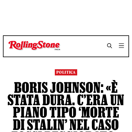
TEMPO DI LETTURA 3 MINUTI
TEMPO DI LETTURA 3 MINUTI
SHARE
SHARE
POLITICA
BORIS JOHNSON: «È
STATA DURA. C’ERA UN
PIANO TIPO ‘MORTE
DI STALIN’ NEL CASO