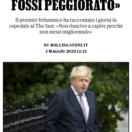
FOSSI PEGGIORATO»
Il premier britannico ha raccontato i giorni in
ospedale al The Sun: «Non riuscivo a capire perché
non stessi migliorando»
DI
ROLLING STONE IT
3 MAGGIO 2020 12:25