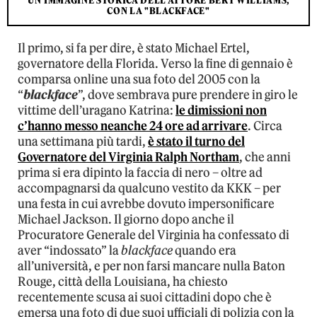
UN'IMMAGINE STORICA DELL'ATTORE BERT WILLIAMS,
CON LA "BLACKFACE"
Il primo, si fa per dire, è stato Michael Ertel,
governatore della Florida. Verso la fine di gennaio è
comparsa online una sua foto del 2005 con la
“
blackface
”, dove sembrava pure prendere in giro le
vittime dell’uragano Katrina:
le dimissioni non
c’hanno messo neanche 24 ore ad arrivare
. Circa
una settimana più tardi,
è stato il turno del
Governatore del Virginia Ralph Northam
, che anni
prima si era dipinto la faccia di nero – oltre ad
accompagnarsi da qualcuno vestito da KKK – per
una festa in cui avrebbe dovuto impersonificare
Michael Jackson. Il giorno dopo anche il
Procuratore Generale del Virginia ha confessato di
aver “indossato” la
blackface
quando era
all’università, e per non farsi mancare nulla Baton
Rouge, città della Louisiana, ha chiesto
recentemente scusa ai suoi cittadini dopo che è
emersa una foto di due suoi ufficiali di polizia con la