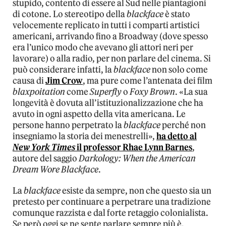
stupido, contento di essere al Sud nelle piantagioni
di cotone. Lo stereotipo della
blackface
è stato
velocemente replicato in tutti i comparti artistici
americani, arrivando fino a Broadway (dove spesso
era l’unico modo che avevano gli attori neri per
lavorare) o alla radio, per non parlare del cinema. Si
può considerare infatti, la
blackface
non solo come
causa di
Jim Crow
, ma pure come l’antenata dei film
blaxpoitation
come
Superfly
o
Foxy Brown
. «La sua
longevità è dovuta all’istituzionalizzazione che ha
avuto in ogni aspetto della vita americana. Le
persone hanno perpetrato la
blackface
perché non
insegniamo la storia dei menestrelli»,
ha detto al
New York Times
il professor Rhae Lynn Barnes
,
autore del saggio
Darkology: When the American
Dream Wore Blackface
.
La
blackface
esiste da sempre, non che questo sia un
pretesto per continuare a perpetrare una tradizione
comunque razzista e dal forte retaggio colonialista.
Se però oggi se ne sente parlare sempre più è,