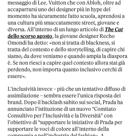
messaggio di Lee. Vuitton che con Abloh, oltre ad
accaparrarsi uno dei designer più in hype del
momento ha sicuramente fatto scuola, aprendosi a
una cultura più smaccatamente street, giovane e
diversa. All’interno di un lungo articolo di
The Cut
dello scorso agosto
, la giovane designer Recho
Omondi ha detto: «non si tratta di blackness, si
tratta del contesto e dello storytelling, di capire chi
siamo, da dove veniamo e quando ampia la diaspora
è. Se non riesci a capire quel contesto allora stai già
perdendo, non importa quanto inclusivo cerchi di
essere».
L’inclusività invece – più che un tentativo diffuso di
assimilazione – sembra essere l’unica risposta dei
brand. Dopo il backlash subito sui social, Prada ha
annunciato l’istituzione di un nuovo “Comitato
Consultivo per l’Inclusività e la Diversità” con
l’obiettivo di “supportare le iniziative di Prada per
supportare le voci di colore all’interno della
compagnia e nell’industria del fashion». A