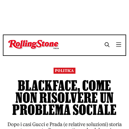
TEMPO DI LETTURA 7 MINUTI
TEMPO DI LETTURA 7 MINUTI
SHARE
SHARE
POLITICA
BLACKFACE, COME
NON RISOLVERE UN
PROBLEMA SOCIALE
Dopo i casi Gucci e Prada (e relative soluzioni) storia