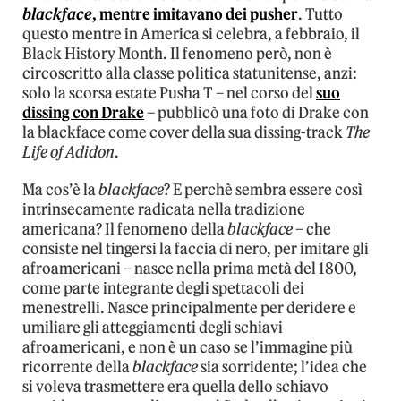
blackface
, mentre imitavano dei pusher
. Tutto
questo mentre in America si celebra, a febbraio, il
Black History Month. Il fenomeno però, non è
circoscritto alla classe politica statunitense, anzi:
solo la scorsa estate Pusha T – nel corso del
suo
dissing con Drake
– pubblicò una foto di Drake con
la blackface come cover della sua dissing-track
The
Life of Adidon
.
Ma cos’è la
blackface
? E perchè sembra essere così
intrinsecamente radicata nella tradizione
americana? Il fenomeno della
blackface
– che
consiste nel tingersi la faccia di nero, per imitare gli
afroamericani – nasce nella prima metà del 1800,
come parte integrante degli spettacoli dei
menestrelli. Nasce principalmente per deridere e
umiliare gli atteggiamenti degli schiavi
afroamericani, e non è un caso se l’immagine più
ricorrente della
blackface
sia sorridente; l’idea che
si voleva trasmettere era quella dello schiavo