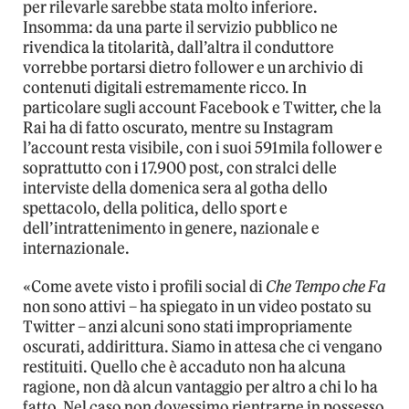
per rilevarle sarebbe stata molto inferiore.
Insomma: da una parte il servizio pubblico ne
rivendica la titolarità, dall’altra il conduttore
vorrebbe portarsi dietro follower e un archivio di
contenuti digitali estremamente ricco. In
particolare sugli account Facebook e Twitter, che la
Rai ha di fatto oscurato, mentre su Instagram
l’account resta visibile, con i suoi 591mila follower e
soprattutto con i 17.900 post, con stralci delle
interviste della domenica sera al gotha dello
spettacolo, della politica, dello sport e
dell’intrattenimento in genere, nazionale e
internazionale.
«Come avete visto i profili social di
Che Tempo che Fa
non sono attivi – ha spiegato in un video postato su
Twitter – anzi alcuni sono stati impropriamente
oscurati, addirittura. Siamo in attesa che ci vengano
restituiti. Quello che è accaduto non ha alcuna
ragione, non dà alcun vantaggio per altro a chi lo ha
fatto. Nel caso non dovessimo rientrarne in possesso