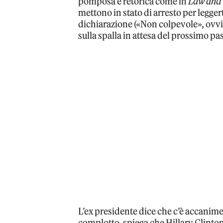
pomposa e retorica come in
Law and
mettono in stato di arresto per leggert
dichiarazione («Non colpevole», ovvi
sulla spalla in attesa del prossimo pa
L’ex presidente dice che c’è accanimen
complotto, spiega che Hillary Clinton