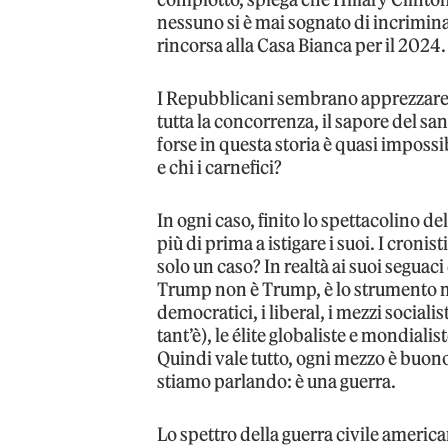
nessuno si è mai sognato di incrimina
rincorsa alla Casa Bianca per il 2024.
I Repubblicani sembrano apprezzare:
tutta la concorrenza, il sapore del san
forse in questa storia è quasi impossib
e chi i carnefici?
In ogni caso, finito lo spettacolino 
più di prima a istigare i suoi. I croni
solo un caso? In realtà ai suoi seguaci d
Trump non è Trump, è lo strumento mi
democratici, i liberal, i mezzi sociali
tant’è), le élite globaliste e mondial
Quindi vale tutto, ogni mezzo è buono
stiamo parlando: è una guerra.
Lo spettro della guerra civile american