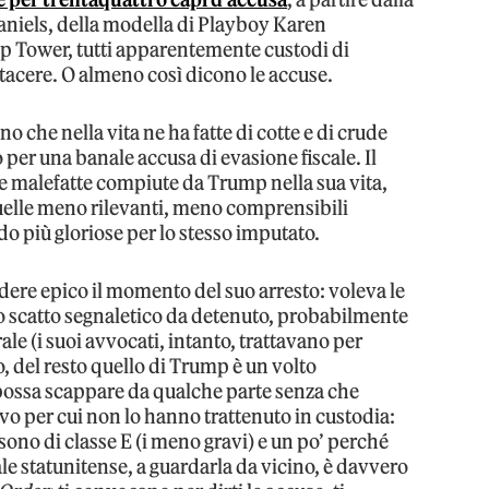
aniels, della modella di Playboy Karen
p Tower, tutti apparentemente custodi di
 tacere. O almeno così dicono le accuse.
no che nella vita ne ha fatte di cotte e di crude
o per una banale accusa di evasione fiscale. Il
te malefatte compiute da Trump nella sua vita,
 quelle meno rilevanti, meno comprensibili
o più gloriose per lo stesso imputato.
endere epico il momento del suo arresto: voleva le
lo scatto segnaletico da detenuto, probabilmente
le (i suoi avvocati, intanto, trattavano per
o, del resto quello di Trump è un volto
 possa scappare da qualche parte senza che
vo per cui non lo hanno trattenuto in custodia:
 sono di classe E (i meno gravi) e un po’ perché
e statunitense, a guardarla da vicino, è davvero