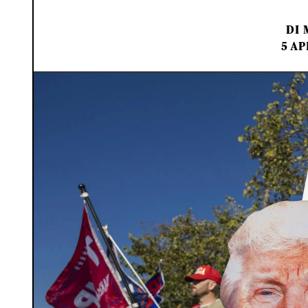
DI
5 AP