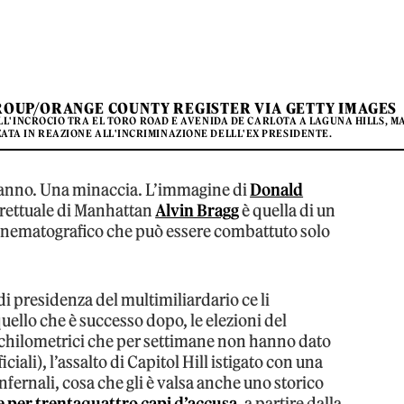
OUP/ORANGE COUNTY REGISTER VIA GETTY IMAGES
L'INCROCIO TRA EL TORO ROAD E AVENIDA DE CARLOTA A LAGUNA HILLS, M
ZATA IN REAZIONE ALL'INCRIMINAZIONE DELLL'EX PRESIDENTE.
iranno. Una minaccia. L’immagine di
Donald
strettuale di Manhattan
Alvin Bragg
è quella di un
cinematografico che può essere combattuto solo
 di presidenza del multimiliardario ce li
ello che è successo dopo, le elezioni del
 chilometrici che per settimane non hanno dato
ciali), l’assalto di Capitol Hill istigato con una
fernali, cosa che gli è valsa anche uno storico
e per trentaquattro capi d’accusa
, a partire dalla