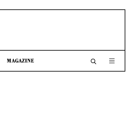
MAGAZINE
SHARE
SHARE