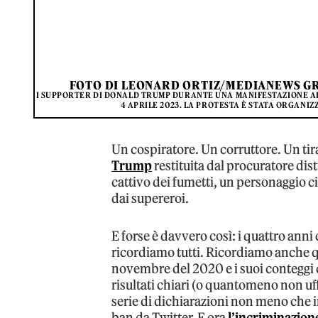
FOTO DI LEONARD ORTIZ/MEDIANEWS GR
I SUPPORTER DI DONALD TRUMP DURANTE UNA MANIFESTAZIONE AL
4 APRILE 2023. LA PROTESTA È STATA ORGANIZ
Un cospiratore. Un corruttore. Un t
Trump
restituita dal procuratore di
cattivo dei fumetti, un personaggio 
dai supereroi.
E forse è davvero così: i quattro anni
ricordiamo tutti. Ricordiamo anche qu
novembre del 2020 e i suoi conteggi
risultati chiari (o quantomeno non uffi
serie di dichiarazioni non meno che in
ban da Twitter. E ora
l’incriminazion