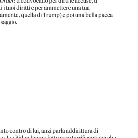
 Order
: ti convocano per dirti le accuse, ti
i i tuoi diritti e per ammettere una tua
amente, quella di Trump) e poi una bella pacca
ssaggio.
to contro di lui, anzi parla addirittura di
 e Joe Biden hanno fatto cose terrificanti ma che