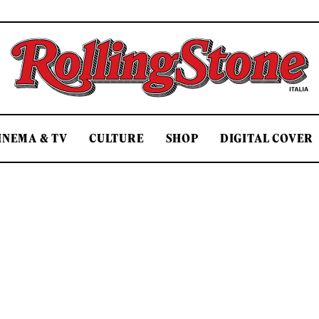
Rolling Stone Italia
INEMA & TV
CULTURE
SHOP
DIGITAL COVER