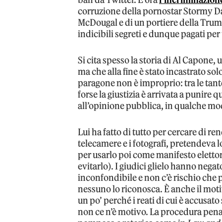
corruzione della pornostar Stormy D
McDougal e di un portiere della Trum
indicibili segreti e dunque pagati per
Si cita spesso la storia di Al Capone, u
ma che alla fine è stato incastrato sol
paragone non è improprio: tra le tan
forse la giustizia è arrivata a punire
all’opinione pubblica, in qualche mod
Lui ha fatto di tutto per cercare di r
telecamere e i fotografi, pretendeva 
per usarlo poi come manifesto elettora
evitarlo). I giudici glielo hanno negat
inconfondibile e non c’è rischio che
nessuno lo riconosca. È anche il moti
un po’ perché i reati di cui è accusato
non ce n’è motivo. La procedura penal