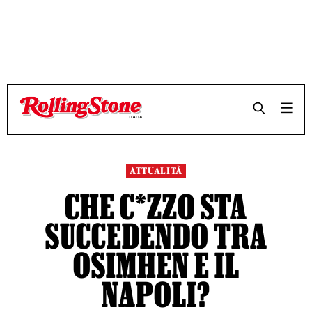
TEMPO DI LETTURA 4 MINUTI
TEMPO DI LETTURA 4 MINUTI
SHARE
SHARE
ATTUALITÀ
CHE C*ZZO STA
SUCCEDENDO TRA
OSIMHEN E IL
NAPOLI?