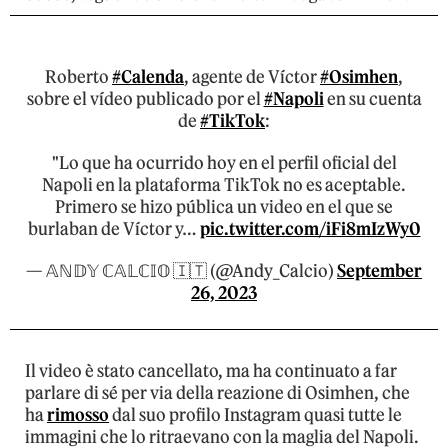
Roberto
#Calenda
, agente de Víctor
#Osimhen
,
sobre el vídeo publicado por el
#Napoli
en su cuenta
de
#TikTok
:
"Lo que ha ocurrido hoy en el perfil oficial del
Napoli en la plataforma TikTok no es aceptable.
Primero se hizo pública un video en el que se
burlaban de Víctor y…
pic.twitter.com/iFi8mIzWy0
— 𝔸ℕ𝔻𝕐 ℂ𝔸𝕃ℂ𝕀𝕆 🇮🇹 (@Andy_Calcio)
September
26, 2023
Il video è stato cancellato, ma ha continuato a far
parlare di sé per via della reazione di Osimhen, che
ha
rimosso
dal suo profilo Instagram quasi tutte le
immagini che lo ritraevano con la maglia del Napoli.