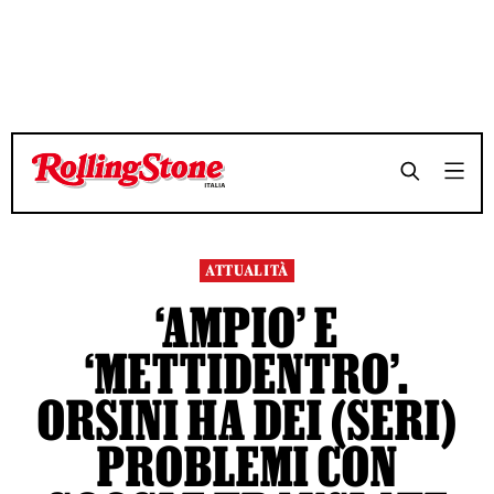
TEMPO DI LETTURA 5 MINUTI
TEMPO DI LETTURA 5 MINUTI
SHARE
SHARE
ATTUALITÀ
‘AMPIO’ E
‘METTIDENTRO’.
ORSINI HA DEI (SERI)
PROBLEMI CON