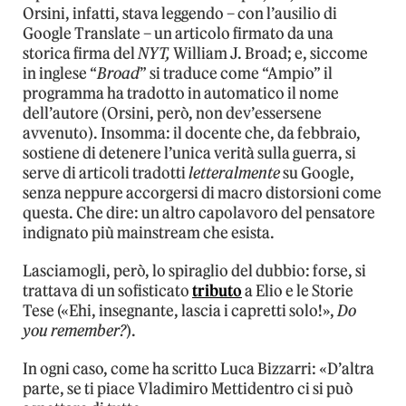
Orsini, infatti, stava leggendo – con l’ausilio di
Google Translate – un articolo firmato da una
storica firma del
NYT,
William J. Broad; e, siccome
in inglese “
Broad
” si traduce come “Ampio” il
programma ha tradotto in automatico il nome
dell’autore (Orsini, però, non dev’essersene
avvenuto). Insomma: il docente che, da febbraio,
sostiene di detenere l’unica verità sulla guerra, si
serve di articoli tradotti
letteralmente
su Google,
senza neppure accorgersi di macro distorsioni come
questa. Che dire: un altro capolavoro del pensatore
indignato più mainstream che esista.
Lasciamogli, però, lo spiraglio del dubbio: forse, si
trattava di un sofisticato
tributo
a Elio e le Storie
Tese («Ehi, insegnante, lascia i capretti solo!»,
Do
you remember?
).
In ogni caso, come ha scritto Luca Bizzarri: «D’altra
parte, se ti piace Vladimiro Mettidentro ci si può