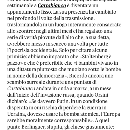
settimanale a
Cartabianca
è diventata un
appuntamento fisso. La sua presenza ha cambiato
nel profondo il volto della trasmissione,
trasformandola in un luogo interamente consacrato
allo scontro: negli ultimi mesi ci ha regalato una
serie di verità piovute dall’alto che, a sua detta,
avrebbero messo in scacco una volta per tutte
l’ipocrisia occidentale. Solo per citare alcune
primizie: abbiamo imparato che «Stoltenberg è
pazzo» e che è preferibile che «i bambini vivano in
una dittatura piuttosto che muoiano sotto le bombe
in nome della democrazia». Ricordo ancora uno
scambio surreale durante una puntata di
Cartabianca
andata in onda a marzo, a un mese
dall’inizio dell’invasione russa, quando Orsini
dichiarò: «Se davvero Putin, in un condizione
disperata in cui rischia di perdere la guerra in
Ucraina, dovesse usare la bomba atomica, l’Europa
sarebbe moralmente corresponsabile». A quel
punto Berlinguer, stupita, gli chiese giustamente: