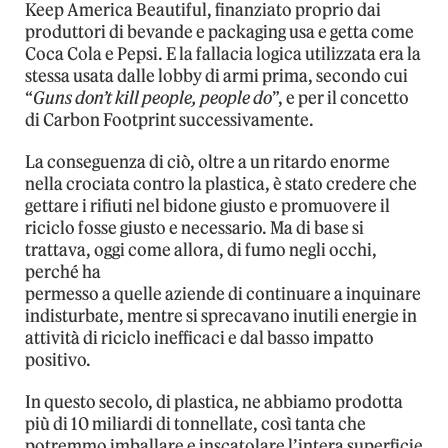
Keep America Beautiful, finanziato proprio dai
produttori di bevande e packaging usa e getta come
Coca Cola e Pepsi. E la fallacia logica utilizzata era la
stessa usata dalle lobby di armi prima, secondo cui
“
Guns don’t kill people, people do
”, e per il concetto
di Carbon Footprint successivamente.
La conseguenza di ciò, oltre a un ritardo enorme
nella crociata contro la plastica, è stato credere che
gettare i rifiuti nel bidone giusto e promuovere il
riciclo fosse giusto e necessario. Ma di base si
trattava, oggi come allora, di fumo negli occhi,
perché ha
permesso a quelle aziende di continuare a inquinare
indisturbate, mentre si sprecavano inutili energie in
attività di riciclo inefficaci e dal basso impatto
positivo.
In questo secolo, di plastica, ne abbiamo prodotta
più di 10 miliardi di tonnellate, così tanta che
potremmo imballare e inscatolare l’intera superficie