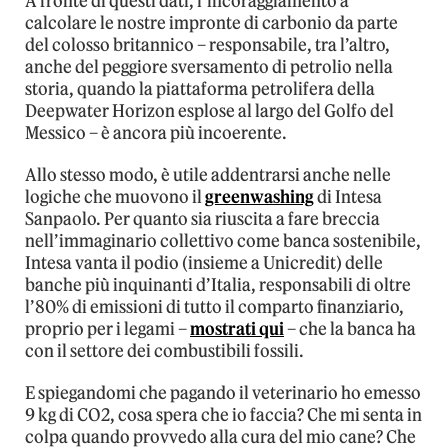
A fronte di questi dati, l’incoraggiamento a
calcolare le nostre impronte di carbonio da parte
del colosso britannico – responsabile, tra l’altro,
anche del peggiore sversamento di petrolio nella
storia, quando la piattaforma petrolifera della
Deepwater Horizon esplose al largo del Golfo del
Messico – è ancora più incoerente.
Allo stesso modo, è utile addentrarsi anche nelle
logiche che muovono il
greenwashing
di Intesa
Sanpaolo. Per quanto sia riuscita a fare breccia
nell’immaginario collettivo come banca sostenibile,
Intesa vanta il podio (insieme a Unicredit) delle
banche più inquinanti d’Italia, responsabili di oltre
l’80% di emissioni di tutto il comparto finanziario,
proprio per i legami –
mostrati qui
– che la banca ha
con il settore dei combustibili fossili.
E spiegandomi che pagando il veterinario ho emesso
9 kg di CO2, cosa spera che io faccia? Che mi senta in
colpa quando provvedo alla cura del mio cane? Che