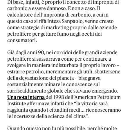
Di base, infatti, è proprio il concetto di impronta di
carbonio a essere dannoso. E non a caso. Il
calcolatore dell’impronta di carbonio, a cui in
questo caso si rifà Intesa Sanpaolo, venne creato
come strategia di marketing proprio dalle aziende
petrolifere per gettare fumo negli occhi dei
consumatori.
Già dagli anni 90, nei corridoi delle grandi aziende
petrolifere si sussurrava come per continuare a
svolgere in maniera indisturbata il proprio lavoro –
estrarre petrolio, incrementare gli utili, sbattersene
della devastazione del pianeta – bisognava
sostanzialmente minare le conoscenze sul
surriscaldamento globale che stavano emergendo.
Una nota interna
del 1998 dell’American Petroleum
Institute affermava infatti che “la vittoria sarà
raggiunta quando i cittadini medi… riconosceranno
le incertezze della scienza del clima”.
Quando questo non fu più possibile, perché molte