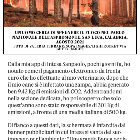
UN UOMO CERCA DI SPEGNERE IL FUOCO NEL PARCO
NAZIONALE DELL'ASPROMONTE. SAN LUCA, CALABRIA,
AGOSTO 2021
FOTO DI VALERIA FERRARO/SOPA IMAGES/LIGHTROCKET VIA
GETTY IMAGES
Dalla mia app di Intesa Sanpaolo, pochi giorni fa, ho
notato come il pagamento elettronico da trenta
euro che ho effettuato al mio veterinario, dopo che
il mio cane si è infettato una zampa, abbia generato
ben 9,42 Kg di emissioni di CO2. Addentrandomi
nella sezione dedicata, ho poi scoperto che solo
quest’anno sono stato responsabile di 301 Kg di
emissioni, a fronte di una media italiana di 500 kg.
Di fianco a questi dati, la schermata è infarcita dai
banner pubblicitari in cui Intesa si vanta del suo
impegno per l’ambiente: “Una grande Banca per la