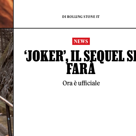
DI ROLLING STONE IT
NEWS
‘JOKER’, IL SEQUEL S
FARÀ
Ora è ufficiale