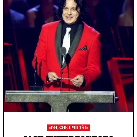
«OH, CHE UMILTÀ!»