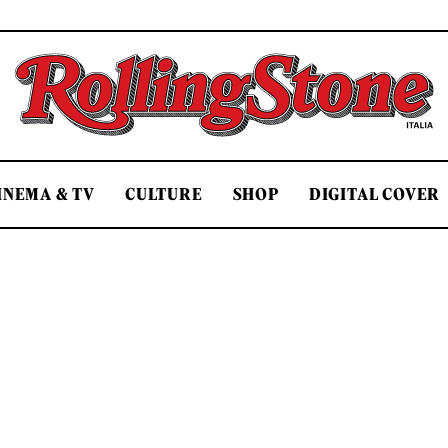
Rolling Stone Italia
INEMA & TV
CULTURE
SHOP
DIGITAL COVER