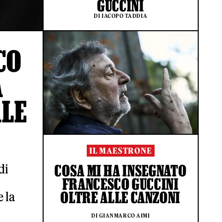
GUCCINI
DI IACOPO TADDIA
CO
A
ALE
IL MAESTRONE
di
COSA MI HA INSEGNATO
FRANCESCO GUCCINI
OLTRE ALLE CANZONI
 la
DI GIANMARCO AIMI