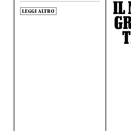
IL
LEGGI ALTRO
GR
T