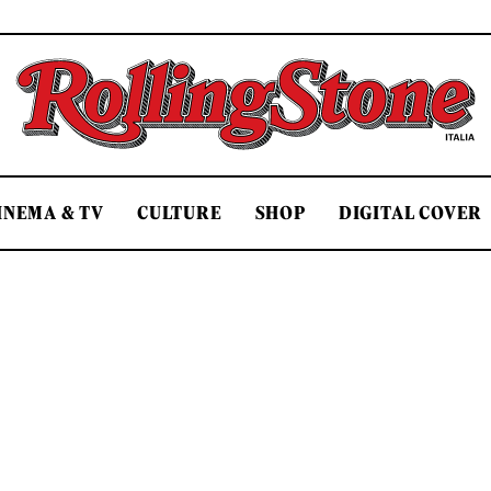
Rolling Stone Italia
INEMA & TV
CULTURE
SHOP
DIGITAL COVER