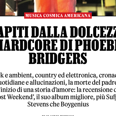
MUSICA COSMICA AMERICANA
APITI DALLA DOLCEZ
HARDCORE DI PHOEB
BRIDGERS
k e ambient, country ed elettronica, cron
otidiane e allucinazioni, la morte del padr
’inizio di una storia d’amore: la recensione 
ost Weekend’, il suo album migliore, più Suf
Stevens che Boygenius