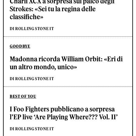
Charli XCX a sorpresa sul palco degli
Strokes: «Sei tu la regina delle
classifiche»
DI ROLLING STONE IT
GOODBYE
Madonna ricorda William Orbit: «Eri di
un altro mondo, unico»
DI ROLLING STONE IT
BEST OF YOU
I Foo Fighters pubblicano a sorpresa
l’EP live ‘Are Playing Where??? Vol. II’
DI ROLLING STONE IT