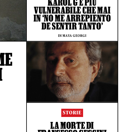
KAROL G È PIÙ
VULNERABILE CHE MAI
IN ‘NO ME ARREPIENTO
DE SENTIR TANTO’
DI MAYA GEORGI
ME
I
STORIE
LA MORTE DI