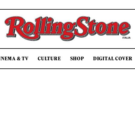
Rolling Stone Italia
INEMA & TV
CULTURE
SHOP
DIGITAL COVER