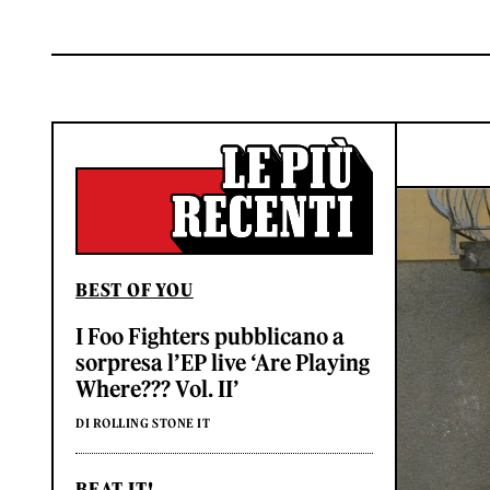
BEST OF YOU
I Foo Fighters pubblicano a
sorpresa l’EP live ‘Are Playing
Where??? Vol. II’
DI ROLLING STONE IT
BEAT IT!