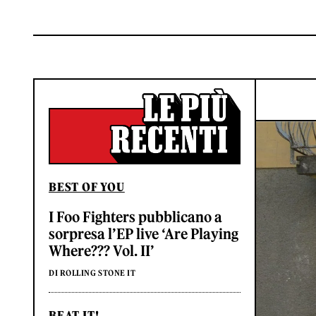
BEST OF YOU
I Foo Fighters pubblicano a
sorpresa l’EP live ‘Are Playing
Where??? Vol. II’
DI ROLLING STONE IT
BEAT IT!