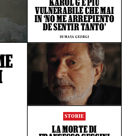
KAROL G È PIÙ
VULNERABILE CHE MAI
IN ‘NO ME ARREPIENTO
DE SENTIR TANTO’
DI MAYA GEORGI
ME
I
STORIE
LA MORTE DI