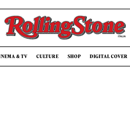
Rolling Stone Italia
INEMA & TV
CULTURE
SHOP
DIGITAL COVER