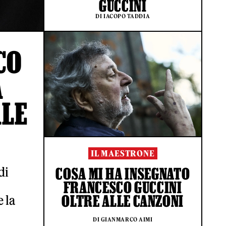
GUCCINI
DI IACOPO TADDIA
CO
A
ALE
IL MAESTRONE
di
COSA MI HA INSEGNATO
FRANCESCO GUCCINI
OLTRE ALLE CANZONI
 la
DI GIANMARCO AIMI