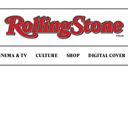
Rolling Stone Italia
INEMA & TV
CULTURE
SHOP
DIGITAL COVER