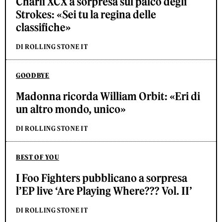
Charli XCX a sorpresa sul palco degli
Strokes: «Sei tu la regina delle
classifiche»
DI ROLLING STONE IT
GOODBYE
Madonna ricorda William Orbit: «Eri di
un altro mondo, unico»
DI ROLLING STONE IT
BEST OF YOU
I Foo Fighters pubblicano a sorpresa
l’EP live ‘Are Playing Where??? Vol. II’
DI ROLLING STONE IT