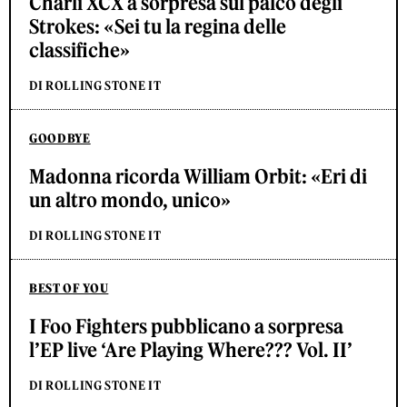
Charli XCX a sorpresa sul palco degli
Strokes: «Sei tu la regina delle
classifiche»
DI ROLLING STONE IT
GOODBYE
Madonna ricorda William Orbit: «Eri di
un altro mondo, unico»
DI ROLLING STONE IT
BEST OF YOU
I Foo Fighters pubblicano a sorpresa
l’EP live ‘Are Playing Where??? Vol. II’
DI ROLLING STONE IT