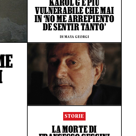
KAROL G È PIÙ
VULNERABILE CHE MAI
IN ‘NO ME ARREPIENTO
DE SENTIR TANTO’
DI MAYA GEORGI
ME
I
STORIE
LA MORTE DI