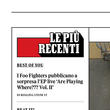
BEST OF YOU
I Foo Fighters pubblicano a
sorpresa l’EP live ‘Are Playing
Where??? Vol. II’
DI ROLLING STONE IT
BEAT IT!