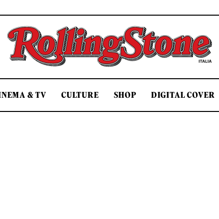
Rolling Stone Italia
INEMA & TV
CULTURE
SHOP
DIGITAL COVER