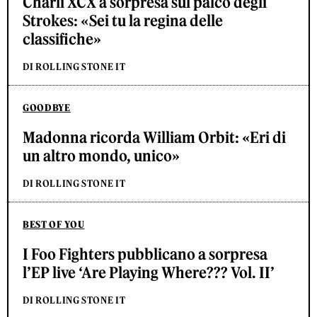
Charli XCX a sorpresa sul palco degli
Strokes: «Sei tu la regina delle
classifiche»
DI ROLLING STONE IT
GOODBYE
Madonna ricorda William Orbit: «Eri di
un altro mondo, unico»
DI ROLLING STONE IT
BEST OF YOU
I Foo Fighters pubblicano a sorpresa
l’EP live ‘Are Playing Where??? Vol. II’
DI ROLLING STONE IT