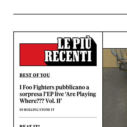
BEST OF YOU
I Foo Fighters pubblicano a
sorpresa l’EP live ‘Are Playing
Where??? Vol. II’
DI ROLLING STONE IT
BEAT IT!