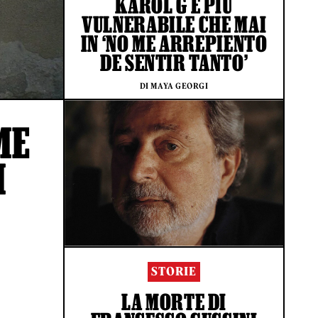
KAROL G È PIÙ
VULNERABILE CHE MAI
IN ‘NO ME ARREPIENTO
DE SENTIR TANTO’
DI MAYA GEORGI
ME
I
STORIE
LA MORTE DI