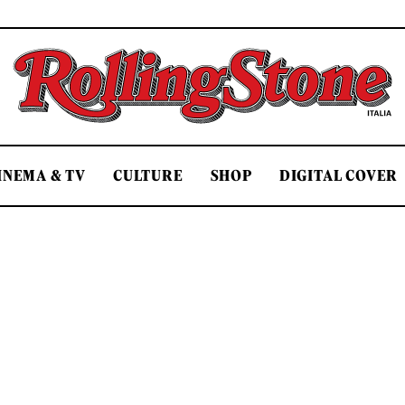
Rolling Stone Italia
INEMA & TV
CULTURE
SHOP
DIGITAL COVER