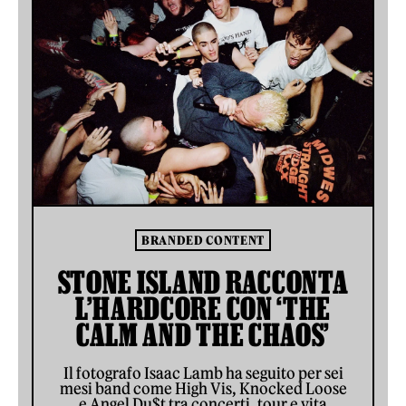
BRANDED CONTENT
STONE ISLAND RACCONTA
L’HARDCORE CON ‘THE
CALM AND THE CHAOS’
Il fotografo Isaac Lamb ha seguito per sei
mesi band come High Vis, Knocked Loose
e Angel Du$t tra concerti, tour e vita