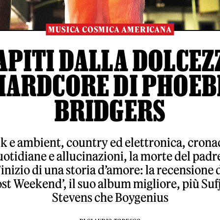
MUSICA COSMICA AMERICANA
APITI DALLA DOLCEZ
HARDCORE DI PHOEB
BRIDGERS
k e ambient, country ed elettronica, cron
otidiane e allucinazioni, la morte del padr
’inizio di una storia d’amore: la recensione 
ost Weekend’, il suo album migliore, più Suf
Stevens che Boygenius