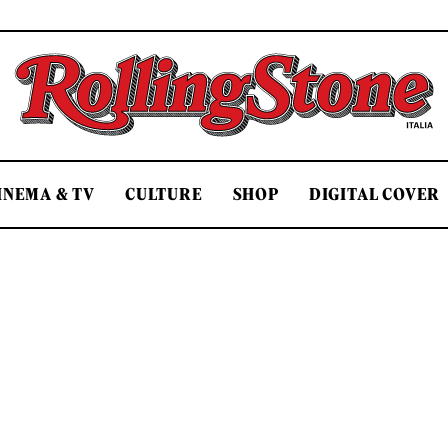
Rolling Stone Italia
INEMA & TV
CULTURE
SHOP
DIGITAL COVER