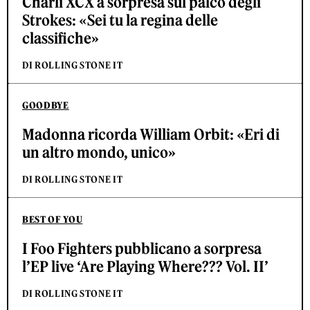
Charli XCX a sorpresa sul palco degli
Strokes: «Sei tu la regina delle
classifiche»
DI ROLLING STONE IT
GOODBYE
Madonna ricorda William Orbit: «Eri di
un altro mondo, unico»
DI ROLLING STONE IT
BEST OF YOU
I Foo Fighters pubblicano a sorpresa
l’EP live ‘Are Playing Where??? Vol. II’
DI ROLLING STONE IT