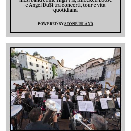
mesi band come High Vis, Knocked Loose
e Angel Du$t tra concerti, tour e vita
quotidiana
POWERED BY
STONE ISLAND