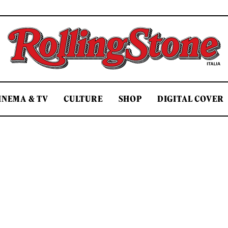
Rolling Stone Italia
INEMA & TV
CULTURE
SHOP
DIGITAL COVER