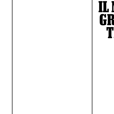
IL
GR
T