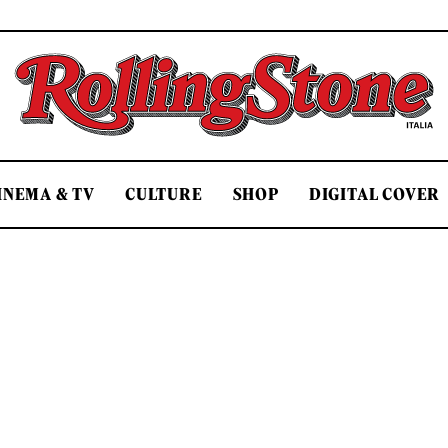
Rolling Stone Italia
INEMA & TV
CULTURE
SHOP
DIGITAL COVER