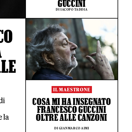
GUCCINI
DI IACOPO TADDIA
CO
A
ALE
IL MAESTRONE
di
COSA MI HA INSEGNATO
FRANCESCO GUCCINI
OLTRE ALLE CANZONI
 la
DI GIANMARCO AIMI