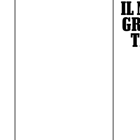
IL
GR
T