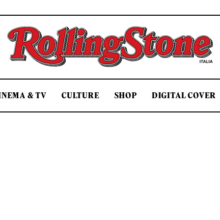
Rolling Stone Italia
INEMA & TV
CULTURE
SHOP
DIGITAL COVER