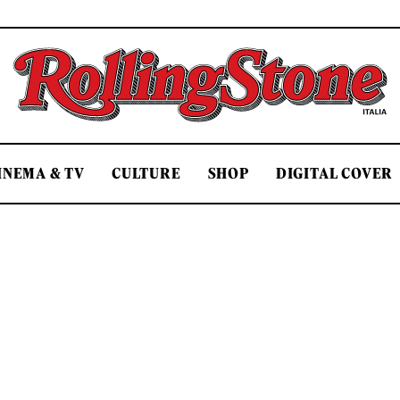
Rolling Stone Italia
INEMA & TV
CULTURE
SHOP
DIGITAL COVER