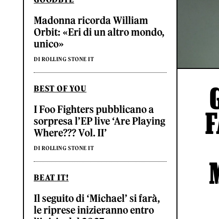
Madonna ricorda William
Orbit: «Eri di un altro mondo,
unico»
DI ROLLING STONE IT
BEST OF YOU
I Foo Fighters pubblicano a
F
sorpresa l’EP live ‘Are Playing
Where??? Vol. II’
DI ROLLING STONE IT
BEAT IT!
Il seguito di ‘Michael’ si farà,
le riprese inizieranno entro