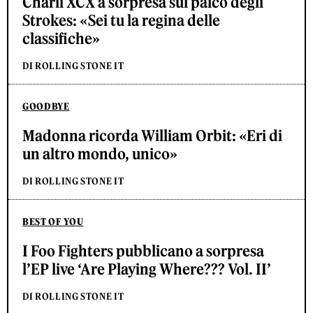
Charli XCX a sorpresa sul palco degli
Strokes: «Sei tu la regina delle
classifiche»
DI ROLLING STONE IT
GOODBYE
Madonna ricorda William Orbit: «Eri di
un altro mondo, unico»
DI ROLLING STONE IT
BEST OF YOU
I Foo Fighters pubblicano a sorpresa
l’EP live ‘Are Playing Where??? Vol. II’
DI ROLLING STONE IT