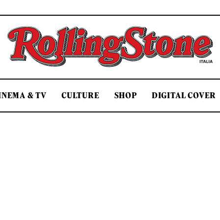
Rolling Stone Italia
INEMA & TV
CULTURE
SHOP
DIGITAL COVER