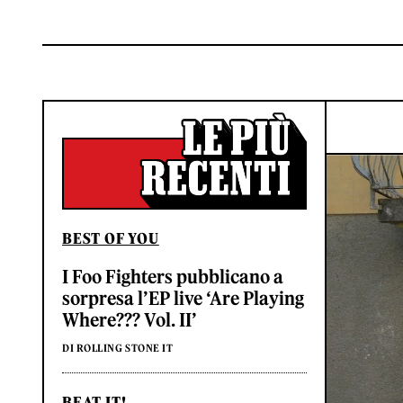
BEST OF YOU
I Foo Fighters pubblicano a
sorpresa l’EP live ‘Are Playing
Where??? Vol. II’
DI ROLLING STONE IT
BEAT IT!