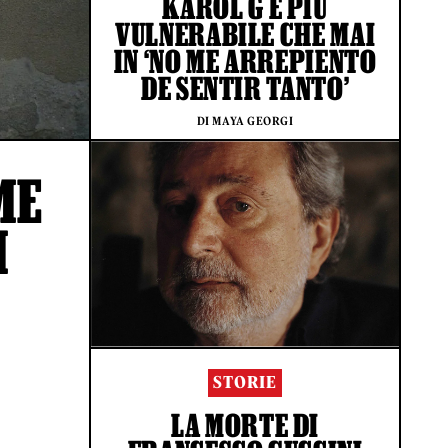
KAROL G È PIÙ
VULNERABILE CHE MAI
IN ‘NO ME ARREPIENTO
DE SENTIR TANTO’
DI MAYA GEORGI
ME
I
STORIE
LA MORTE DI