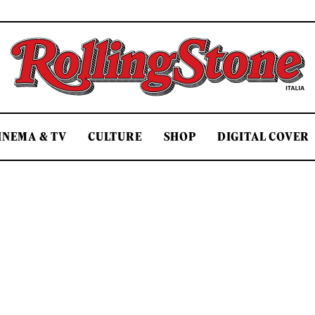
Rolling Stone Italia
INEMA & TV
CULTURE
SHOP
DIGITAL COVER