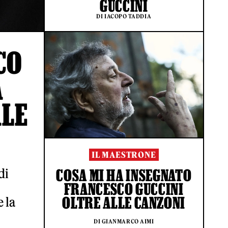
GUCCINI
DI IACOPO TADDIA
CO
A
ALE
IL MAESTRONE
di
COSA MI HA INSEGNATO
FRANCESCO GUCCINI
OLTRE ALLE CANZONI
 la
DI GIANMARCO AIMI