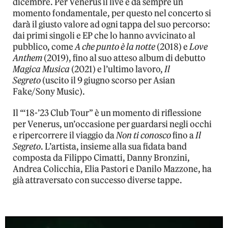
dicembre. Per Venerus il live è da sempre un
momento fondamentale, per questo nel concerto si
darà il giusto valore ad ogni tappa del suo percorso:
dai primi singoli e EP che lo hanno avvicinato al
pubblico, come
A che punto è la notte
(2018) e
Love
Anthem
(2019), fino al suo atteso album di debutto
Magica Musica
(2021) e l’ultimo lavoro,
Il
Segreto
(uscito il 9 giugno scorso per Asian
Fake/Sony Music).
Il “‘18-’23 Club Tour” è un momento di riflessione
per Venerus, un’occasione per guardarsi negli occhi
e ripercorrere il viaggio da
Non ti conosco
fino a
Il
Segreto
. L’artista, insieme alla sua fidata band
composta da Filippo Cimatti, Danny Bronzini,
Andrea Colicchia, Elia Pastori e Danilo Mazzone, ha
già attraversato con successo diverse tappe.