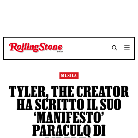
TEMPO DI LETTURA 9 MINUTI
TEMPO DI LETTURA 9 MINUTI
SHARE
SHARE
MUSICA
TYLER, THE CREATOR
HA SCRITTO IL SUO
‘MANIFESTO’
PARACULO DI