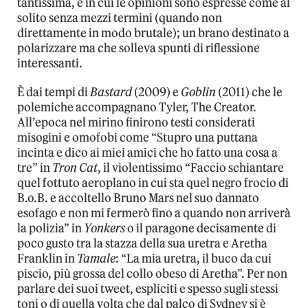
tantissima, e in cui le opinioni sono espresse come al
solito senza mezzi termini (quando non
direttamente in modo brutale); un brano destinato a
polarizzare ma che solleva spunti di riflessione
interessanti.
È dai tempi di
Bastard
(2009) e
Goblin
(2011) che le
polemiche accompagnano Tyler, The Creator.
All’epoca nel mirino finirono testi considerati
misogini e omofobi come “Stupro una puttana
incinta e dico ai miei amici che ho fatto una cosa a
tre” in
Tron Cat
, il violentissimo “Faccio schiantare
quel fottuto aeroplano in cui sta quel negro frocio di
B.o.B. e accoltello Bruno Mars nel suo dannato
esofago e non mi fermerò fino a quando non arriverà
la polizia” in
Yonkers
o il paragone decisamente di
poco gusto tra la stazza della sua uretra e Aretha
Franklin in
Tamale
: “La mia uretra, il buco da cui
piscio, più grossa del collo obeso di Aretha”. Per non
parlare dei suoi tweet, espliciti e spesso sugli stessi
toni o di quella volta che dal palco di Sydney si è