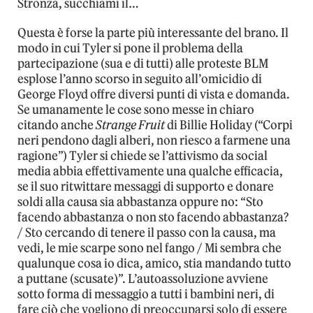
Stronza, succhiami il…
Questa è forse la parte più interessante del brano. Il
modo in cui Tyler si pone il problema della
partecipazione (sua e di tutti) alle proteste BLM
esplose l’anno scorso in seguito all’omicidio di
George Floyd offre diversi punti di vista e domanda.
Se umanamente le cose sono messe in chiaro
citando anche
Strange Fruit
di Billie Holiday (“Corpi
neri pendono dagli alberi, non riesco a farmene una
ragione”) Tyler si chiede se l’attivismo da social
media abbia effettivamente una qualche efficacia,
se il suo ritwittare messaggi di supporto e donare
soldi alla causa sia abbastanza oppure no: “Sto
facendo abbastanza o non sto facendo abbastanza?
/ Sto cercando di tenere il passo con la causa, ma
vedi, le mie scarpe sono nel fango / Mi sembra che
qualunque cosa io dica, amico, stia mandando tutto
a puttane (scusate)”. L’autoassoluzione avviene
sotto forma di messaggio a tutti i bambini neri, di
fare ciò che vogliono di preoccuparsi solo di essere