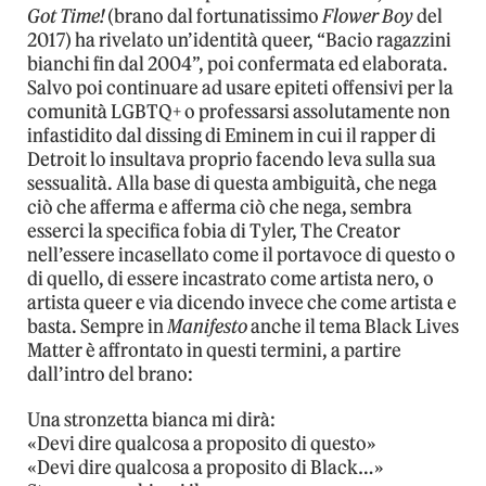
Got Time!
(brano dal fortunatissimo
Flower Boy
del
2017) ha rivelato un’identità queer, “Bacio ragazzini
bianchi fin dal 2004”, poi confermata ed elaborata.
Salvo poi continuare ad usare epiteti offensivi per la
comunità LGBTQ+ o professarsi assolutamente non
infastidito dal dissing di Eminem in cui il rapper di
Detroit lo insultava proprio facendo leva sulla sua
sessualità. Alla base di questa ambiguità, che nega
ciò che afferma e afferma ciò che nega, sembra
esserci la specifica fobia di Tyler, The Creator
nell’essere incasellato come il portavoce di questo o
di quello, di essere incastrato come artista nero, o
artista queer e via dicendo invece che come artista e
basta. Sempre in
Manifesto
anche il tema Black Lives
Matter è affrontato in questi termini, a partire
dall’intro del brano:
Una stronzetta bianca mi dirà:
«Devi dire qualcosa a proposito di questo»
«Devi dire qualcosa a proposito di Black…»