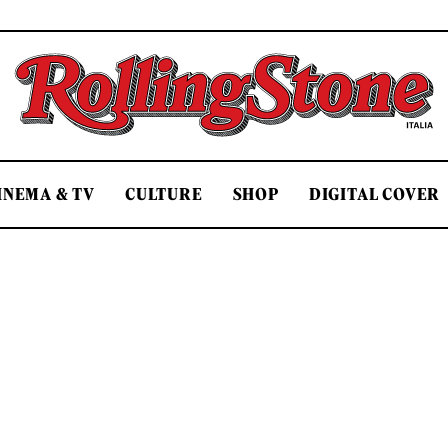
Rolling Stone Italia
INEMA & TV
CULTURE
SHOP
DIGITAL COVER