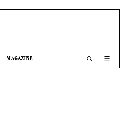
MAGAZINE
SHARE
SHARE