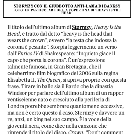
STORMZY CON IL GIUBBOTTO ANTI-LAMA DI BANKSY
FOTO: UN PARTICOLARE DELLA COPERTINA DI 'HEAVY IS THE
HEAD'
Il titolo dell’ultimo album di
Stormzy
,
Heavy Is the
Head
, è tratto dal detto “heavy is the head that
wears the crown”, ovvero “la testa che indossa la
corona è pesante”. Storpia leggermente un verso
dall’
Enrico IV
di Shakespeare: “Inquieto giace il
capo che porta la corona”. È un’espressione
talmente famosa, in Gran Bretagna, che il
celeberrimo film biografico del 2006 sulla regina
Elisabetta II,
The Queen
, si apriva proprio con questa
frase. Tirare in ballo sia il Bardo che la dinastia
Windsor per parlare dell’ultimo album di un rapper
ventiseienne nato e cresciuto alla periferia di
Londra potrebbe sembrare quantomeno eccessivo,
ma non è certo questo il caso. Stormzy è davvero un
re, anzi, un king nel suo campo. È la voce della
gioventù nera, come dice nella canzone che
riprende il titolo del disco,
Crown
. “Don’t comment