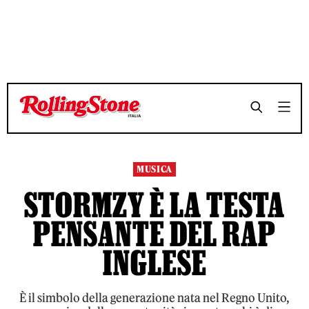
TEMPO DI LETTURA 6 MINUTI
TEMPO DI LETTURA 6 MINUTI
SHARE
SHARE
MUSICA
STORMZY È LA TESTA
PENSANTE DEL RAP
INGLESE
È il simbolo della generazione nata nel Regno Unito,