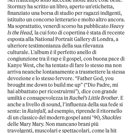
Stormzy ha scritto un libro, aperto un’etichetta,
finanziato una borsa di studio per ragazzi indigenti,
istituito un concorso letterario e molto altro ancora.
Ma soprattutto, venerdì scorso ha pubblicato
Heavy
Is the Head,
la cui foto di copertina è stata di recente
esposta alla National Portrait Gallery di Londra, a
ulteriore testimonianza della sua rilevanza
culturale. L’album è il perfetto anello di
congiunzione tra il rap e il gospel, con buona pace di
Kanye West, che ha tentato di fare lo stesso ma non
arriva neanche lontanamente a trasmettere la stessa
devozione e lo stesso fervore. “Father God, you
brought me down to build me up” (“Dio Padre, mi
hai abbattuto per ricostruirmi”), dice con grande
umiltà e consapevolezza in
Rachel’s Little Brother
. E
anche a livello di sound, l’influenza della sua fede si
sente: in
Rainfall,
ad esempio, riprende il ritornello
di un classico del modern gospel anni ’90,
Shackles
delle Mary Mary. Non mancano brani più
travolgenti, muscolari e spettacolari, come la hit