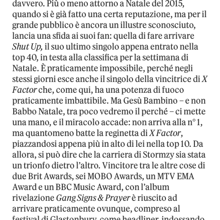
davvero. Più o meno attorno a Natale del 2015,
quando si è già fatto una certa reputazione, ma per il
grande pubblico è ancora un illustre sconosciuto,
lancia una sfida ai suoi fan: quella di fare arrivare
Shut Up,
il suo ultimo singolo appena entrato nella
top 40, in testa alla classifica per la settimana di
Natale. È praticamente impossibile, perché negli
stessi giorni esce anche il singolo della vincitrice di
X
Factor
che, come qui, ha una potenza di fuoco
praticamente imbattibile. Ma Gesù Bambino – e non
Babbo Natale, tra poco vedremo il perché – ci mette
una mano, e il miracolo accade: non arriva alla n° 1,
ma quantomeno batte la reginetta di
X Factor
,
piazzandosi appena più in alto di lei nella top 10. Da
allora, si può dire che la carriera di Stormzy sia stata
un trionfo dietro l’altro. Vincitore tra le altre cose di
due Brit Awards, sei MOBO Awards, un MTV EMA
Award e un BBC Music Award, con l’album
rivelazione
Gang Signs & Prayer
è riuscito ad
arrivare praticamente ovunque, compreso al
festival di Glastonbury, come headliner, indossando