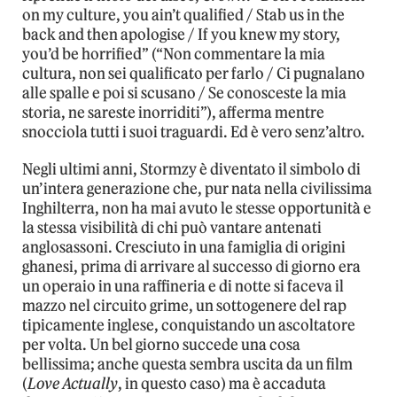
on my culture, you ain’t qualified / Stab us in the
back and then apologise / If you knew my story,
you’d be horrified” (“Non commentare la mia
cultura, non sei qualificato per farlo / Ci pugnalano
alle spalle e poi si scusano / Se conosceste la mia
storia, ne sareste inorriditi”), afferma mentre
snocciola tutti i suoi traguardi. Ed è vero senz’altro.
Negli ultimi anni, Stormzy è diventato il simbolo di
un’intera generazione che, pur nata nella civilissima
Inghilterra, non ha mai avuto le stesse opportunità e
la stessa visibilità di chi può vantare antenati
anglosassoni. Cresciuto in una famiglia di origini
ghanesi, prima di arrivare al successo di giorno era
un operaio in una raffineria e di notte si faceva il
mazzo nel circuito grime, un sottogenere del rap
tipicamente inglese, conquistando un ascoltatore
per volta. Un bel giorno succede una cosa
bellissima; anche questa sembra uscita da un film
(
Love Actually
, in questo caso) ma è accaduta