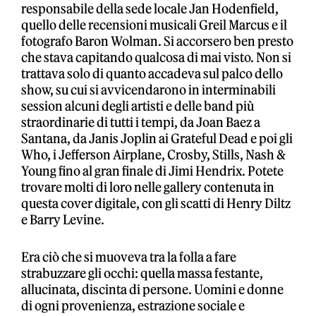
responsabile della sede locale Jan Hodenfield,
quello delle recensioni musicali Greil Marcus e il
fotografo Baron Wolman. Si accorsero ben presto
che stava capitando qualcosa di mai visto. Non si
trattava solo di quanto accadeva sul palco dello
show, su cui si avvicendarono in interminabili
session alcuni degli artisti e delle band più
straordinarie di tutti i tempi, da Joan Baez a
Santana, da Janis Joplin ai Grateful Dead e poi gli
Who, i Jefferson Airplane,
Crosby, Stills, Nash &
Young fino al gran finale di Jimi Hendrix. Potete
trovare molti di loro nelle gallery contenuta in
questa cover digitale, con gli scatti di Henry Diltz
e Barry Levine.
Era ciò che si muoveva tra la folla a fare
strabuzzare gli occhi: quella massa festante,
allucinata, discinta di persone. Uomini e donne
di ogni provenienza, estrazione sociale e