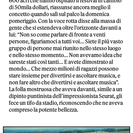
600 acri che hanno ospitato il festival in cambio
di 50mila dollari, riassunse ancora meglio il
concetto quando salì sul palco la domenica
pomeriggio. Con la voce rotta disse alla massa di
gente che si estendeva oltre l’orizzonte davanti a
lui: “Non so come parlare di fronte a venti
persone, figuriamoci a tutti voi… Siete il più vasto
gruppo di persone mai riunito nello stesso luogo
e nello stesso momento… Non avevamo idea che
sareste stati così tanti… E avete dimostrato al
mondo… Che mezzo milioni di ragazzi possono
stare insieme per divertirsi e ascoltare musica, e
non fare altro che divertirsi e ascoltare musica”.
La folla mostruosa che aveva davanti, simile a un
dipinto puntinista dell’impressionista Seurat, gli
fece un tifo da stadio, riconoscendo che ne aveva
compreso la potente bellezza.