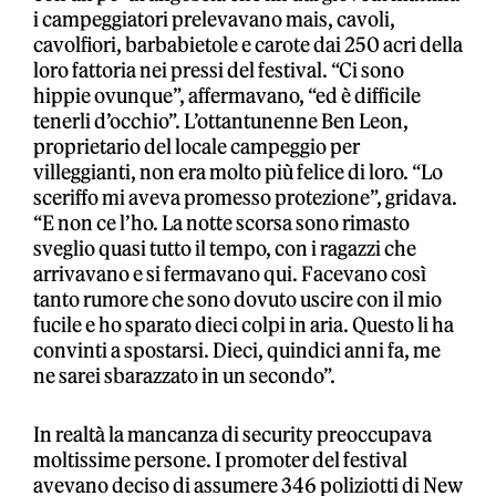
i campeggiatori prelevavano mais, cavoli,
cavolfiori, barbabietole e carote dai 250 acri della
loro fattoria nei pressi del festival. “Ci sono
hippie ovunque”, affermavano, “ed è difficile
tenerli d’occhio”. L’ottantunenne Ben Leon,
proprietario del locale campeggio per
villeggianti, non era molto più felice di loro. “Lo
sceriffo mi aveva promesso protezione”, gridava.
“E non ce l’ho. La notte scorsa sono rimasto
sveglio quasi tutto il tempo, con i ragazzi che
arrivavano e si fermavano qui. Facevano così
tanto rumore che sono dovuto uscire con il mio
fucile e ho sparato dieci colpi in aria. Questo li ha
convinti a spostarsi. Dieci, quindici anni fa, me
ne sarei sbarazzato in un secondo”.
In realtà la mancanza di security preoccupava
moltissime persone. I promoter del festival
avevano deciso di assumere 346 poliziotti di New