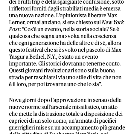
dei brutti trip e della sgargiante confusione, sotto
i riflettori forniti dagli strabiliati media è emersa
una nuova nazione. L’opinionista liberare Max
Lerner, ormai anziano, si era chiesto sul
New York
Post
: “Cos’è un evento, nella storia sociale? Se è
qualcosa che segna una svolta nella coscienza
che ogni generazione ha delle altre e di sé, allora
questo festival che si è svolto nel pascolo di Max
Yasgur a Bethel, N.Y., è stato un evento
importante. Gli storici dovranno tenerne conto.
Questi giovani rivoluzionari sono sulla buona
strada per raschiarsi via uno stile di vita che non
è il loro, per poi trovarne uno che lo sia”.
Nove giorni dopo l’approvazione in senato delle
nuove norme sull’arsenale missilistico, un atto
che mette la distruzione totale a disposizione dei
capricci di un solo uomo, un’armata di pacifici
guerriglieri mise su un accampamento più grande