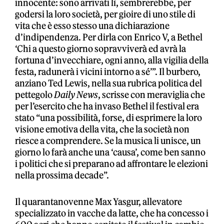
innocente: sono arrivati lì, sembrerebbe, per
godersi la loro società, per gioire di uno stile di
vita che è esso stesso una dichiarazione
d’indipendenza. Per dirla con Enrico V, a Bethel
‘Chi a questo giorno sopravviverà ed avrà la
fortuna d’invecchiare, ogni anno, alla vigilia della
festa, radunerà i vicini intorno a sé’”. Il burbero,
anziano Ted Lewis, nella sua rubrica politica del
pettegolo
Daily News
, scrisse con meraviglia che
per l’esercito che ha invaso Bethel il festival era
stato “una possibilità, forse, di esprimere la loro
visione emotiva della vita, che la società non
riesce a comprendere. Se la musica li unisce, un
giorno lo farà anche una ‘causa’, come ben sanno
i politici che si preparano ad affrontare le elezioni
nella prossima decade”.
Il quarantanovenne Max Yasgur, allevatore
specializzato in vacche da latte, che ha concesso i