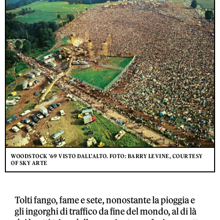
WOODSTOCK ’69 VISTO DALL’ALTO. FOTO: BARRY LEVINE, COURTESY
OF SKY ARTE
Tolti fango, fame e sete, nonostante la pioggia e
gli ingorghi di traffico da fine del mondo, al di là