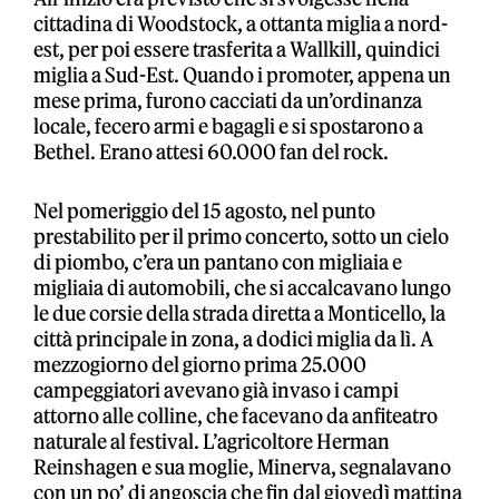
cittadina di Woodstock, a ottanta miglia a nord-
est, per poi essere trasferita a Wallkill, quindici
miglia a Sud-Est. Quando i promoter, appena un
mese prima, furono cacciati da un’ordinanza
locale, fecero armi e bagagli e si spostarono a
Bethel. Erano attesi 60.000 fan del rock.
Nel pomeriggio del 15 agosto, nel punto
prestabilito per il primo concerto, sotto un cielo
di piombo, c’era un pantano con migliaia e
migliaia di automobili, che si accalcavano lungo
le due corsie della strada diretta a Monticello, la
città principale in zona, a dodici miglia da lì. A
mezzogiorno del giorno prima 25.000
campeggiatori avevano già invaso i campi
attorno alle colline, che facevano da anfiteatro
naturale al festival. L’agricoltore Herman
Reinshagen e sua moglie, Minerva, segnalavano
con un po’ di angoscia che fin dal giovedì mattina