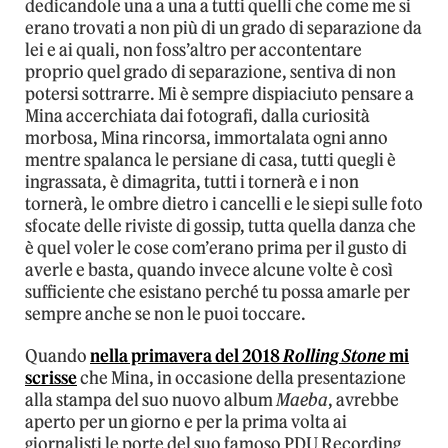
dedicandole una a una a tutti quelli che come me si
erano trovati a non più di un grado di separazione da
lei e ai quali, non foss’altro per accontentare
proprio quel grado di separazione, sentiva di non
potersi sottrarre. Mi è sempre dispiaciuto pensare a
Mina accerchiata dai fotografi, dalla curiosità
morbosa, Mina rincorsa, immortalata ogni anno
mentre spalanca le persiane di casa, tutti quegli è
ingrassata, è dimagrita, tutti i tornerà e i non
tornerà, le ombre dietro i cancelli e le siepi sulle foto
sfocate delle riviste di gossip, tutta quella danza che
è quel voler le cose com’erano prima per il gusto di
averle e basta, quando invece alcune volte è così
sufficiente che esistano perché tu possa amarle per
sempre anche se non le puoi toccare.
Quando
nella primavera del 2018
Rolling Stone
mi
scrisse
che Mina, in occasione della presentazione
alla stampa del suo nuovo album
Maeba
, avrebbe
aperto per un giorno e per la prima volta ai
giornalisti le porte del suo famoso PDU Recording