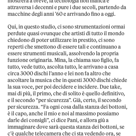
mostrerà a breve, la tecnologia non manca e
attraversa i decenni e pure i due secoli, partendo da
macchine degli anni ’60 e arrivando fino a oggi.
Qui, in questo studio, ci sono strumentazioni ormai
perdute quasi ovunque che artisti di tutto il mondo
chiedono di poter utilizzare in prestito, ci sono
reperti che smettono di essere tali e continuano a
essere strumenti musicali, assolvendo la propria
funzione originaria. Mina, la chiama suo figlio, fa
tutto, vede tutto, ascolta tutto, le arrivano a casa
circa 3000 dischi l’anno e lei non fa altro che
ascoltare la musica che in questi 3000 dischi chiede
la sua voce, per poi decidere e incidere. Due take,
mai di più, il primo, che di solito è quello definitivo,
e il secondo “per sicurezza”. Già, certo, il secondo
per sicurezza. “Fa ogni cosa dalla stanza dei bottoni,
è il capo, anche il mio e noi al massimo possiamo
darle dei consigli”, ci dice Pani, e allora giù a
immaginare dove sarà questa stanza dei bottoni, se
c’è qualche telecamera che ci sta vedendo ora, se