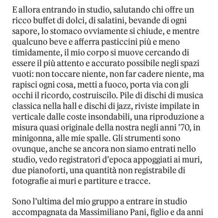
E allora entrando in studio, salutando chi offre un
ricco buffet di dolci, di salatini, bevande di ogni
sapore, lo stomaco ovviamente si chiude, e mentre
qualcuno beve e afferra pasticcini più e meno
timidamente, il mio corpo si muove cercando di
essere il più attento e accurato possibile negli spazi
vuoti: non toccare niente, non far cadere niente, ma
rapisci ogni cosa, metti a fuoco, porta via con gli
occhi il ricordo, costruiscilo. Pile di dischi di musica
classica nella hall e dischi di jazz, riviste impilate in
verticale dalle coste insondabili, una riproduzione a
misura quasi originale della nostra negli anni ’70, in
minigonna, alle mie spalle. Gli strumenti sono
ovunque, anche se ancora non siamo entrati nello
studio, vedo registratori d’epoca appoggiati ai muri,
due pianoforti, una quantità non registrabile di
fotografie ai muri e partiture e tracce.
Sono l’ultima del mio gruppo a entrare in studio
accompagnata da Massimiliano Pani, figlio e da anni