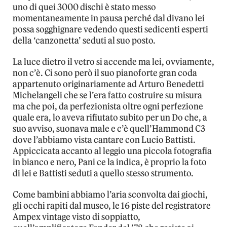
uno di quei 3000 dischi è stato messo
momentaneamente in pausa perché dal divano lei
possa sogghignare vedendo questi sedicenti esperti
della ‘canzonetta’ seduti al suo posto.
La luce dietro il vetro si accende ma lei, ovviamente,
non c’è. Ci sono però il suo pianoforte gran coda
appartenuto originariamente ad Arturo Benedetti
Michelangeli che se l’era fatto costruire su misura
ma che poi, da perfezionista oltre ogni perfezione
quale era, lo aveva rifiutato subito per un Do che, a
suo avviso, suonava male e c’è quell’Hammond C3
dove l’abbiamo vista cantare con Lucio Battisti.
Appiccicata accanto al leggio una piccola fotografia
in bianco e nero, Pani ce la indica, è proprio la foto
di lei e Battisti seduti a quello stesso strumento.
Come bambini abbiamo l’aria sconvolta dai giochi,
gli occhi rapiti dal museo, le 16 piste del registratore
Ampex vintage visto di soppiatto,