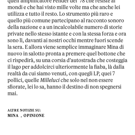
quell’amplificatore Fender del ’78 che resiste ai
mondi e che hai visto mille volte ma che anche lei
utilizza e tutto il resto. Lo strumento più raro e
quello più comune partecipano al racconto sonoro
della nazione e a un incalcolabile numero di storie
private nello stesso istante e con la stessa forza e ora
sono lì, davanti ai nostri occhi mentre fuori scende
la sera. E allora viene semplice immaginare Mina di
nuovo in salotto pronta a premere quel bottone che
ci rispedirà, su una corsia d’autostrada che costeggia
il lago per addolcirci ulteriormente la fiaba, là dalla
realtà da cui siamo venuti, con quegli LP, quei 7
pollici, quelle
Milleluci
che solo nel non essere
sfiorate, lei lo sa, hanno il destino di non spegnersi
mai.
ALTRE NOTIZIE SU:
MINA
OPINIONE