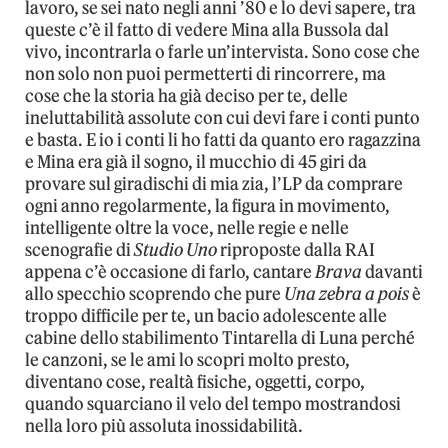
lavoro, se sei nato negli anni ’80 e lo devi sapere, tra
queste c’è il fatto di vedere Mina alla Bussola dal
vivo, incontrarla o farle un’intervista. Sono cose che
non solo non puoi permetterti di rincorrere, ma
cose che la storia ha già deciso per te, delle
ineluttabilità assolute con cui devi fare i conti punto
e basta. E io i conti li ho fatti da quanto ero ragazzina
e Mina era già il sogno, il mucchio di 45 giri da
provare sul giradischi di mia zia, l’LP da comprare
ogni anno regolarmente, la figura in movimento,
intelligente oltre la voce, nelle regie e nelle
scenografie di
Studio Uno
riproposte dalla RAI
appena c’è occasione di farlo, cantare
Brava
davanti
allo specchio scoprendo che pure
Una zebra a pois
è
troppo difficile per te, un bacio adolescente alle
cabine dello stabilimento Tintarella di Luna perché
le canzoni, se le ami lo scopri molto presto,
diventano cose, realtà fisiche, oggetti, corpo,
quando squarciano il velo del tempo mostrandosi
nella loro più assoluta inossidabilità.