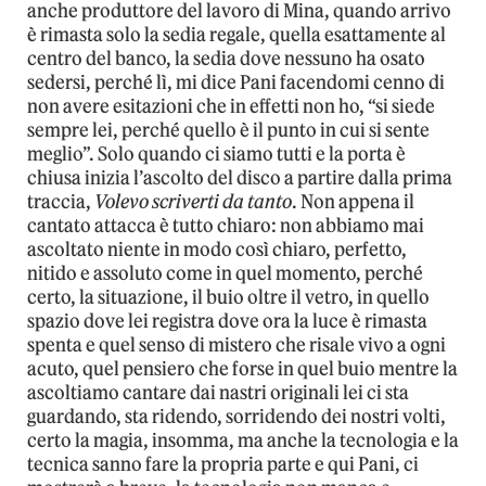
anche produttore del lavoro di Mina, quando arrivo
è rimasta solo la sedia regale, quella esattamente al
centro del banco, la sedia dove nessuno ha osato
sedersi, perché lì, mi dice Pani facendomi cenno di
non avere esitazioni che in effetti non ho, “si siede
sempre lei, perché quello è il punto in cui si sente
meglio”. Solo quando ci siamo tutti e la porta è
chiusa inizia l’ascolto del disco a partire dalla prima
traccia,
Volevo scriverti da tanto
. Non appena il
cantato attacca è tutto chiaro: non abbiamo mai
ascoltato niente in modo così chiaro, perfetto,
nitido e assoluto come in quel momento, perché
certo, la situazione, il buio oltre il vetro, in quello
spazio dove lei registra dove ora la luce è rimasta
spenta e quel senso di mistero che risale vivo a ogni
acuto, quel pensiero che forse in quel buio mentre la
ascoltiamo cantare dai nastri originali lei ci sta
guardando, sta ridendo, sorridendo dei nostri volti,
certo la magia, insomma, ma anche la tecnologia e la
tecnica sanno fare la propria parte e qui Pani, ci