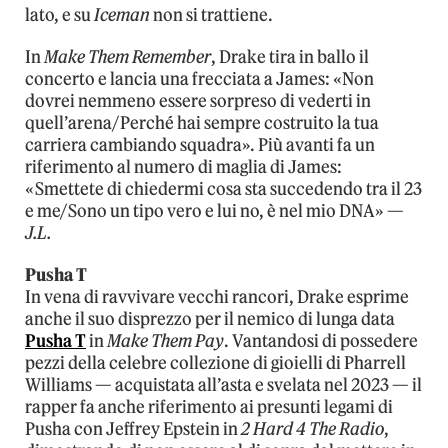
lato, e su
Iceman
non si trattiene.
In
Make Them Remember
, Drake tira in ballo il
concerto e lancia una frecciata a James: «Non
dovrei nemmeno essere sorpreso di vederti in
quell’arena/Perché hai sempre costruito la tua
carriera cambiando squadra». Più avanti fa un
riferimento al numero di maglia di James:
«Smettete di chiedermi cosa sta succedendo tra il 23
e me/Sono un tipo vero e lui no, è nel mio DNA» —
J.L.
Pusha T
In vena di ravvivare vecchi rancori, Drake esprime
anche il suo disprezzo per il nemico di lunga data
Pusha T
in
Make Them Pay
. Vantandosi di possedere
pezzi della celebre collezione di gioielli di Pharrell
Williams — acquistata all’asta e svelata nel 2023 — il
rapper fa anche riferimento ai presunti legami di
Pusha con Jeffrey Epstein in
2 Hard 4 The Radio
,