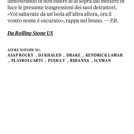
dimostrando di non essere al di sopra dal mettere in
luce le presunte trasgressioni dei suoi detrattori.
«Voi saltavate da un’isola all’altra allora, ora il
vostro nome è oscurato», rappa nel brano. —
P.B.
Da Rolling Stone US
ALTRE NOTIZIE SU:
ASAP ROCKY
DJ KHALED
DRAKE
KENDRICK LAMAR
PLAYBOI CARTI
PUSHA T
RIHANNA
ICEMAN