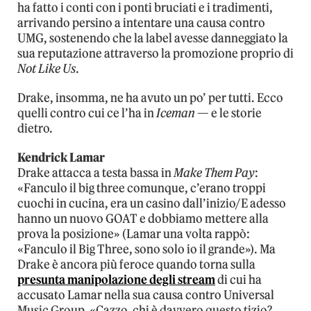
ha fatto i conti con i ponti bruciati e i tradimenti,
arrivando persino a intentare una causa contro
UMG, sostenendo che la label avesse danneggiato la
sua reputazione attraverso la promozione proprio di
Not Like Us
.
Drake, insomma, ne ha avuto un po’ per tutti. Ecco
quelli contro cui ce l’ha in
Iceman
— e le storie
dietro.
Kendrick Lamar
Drake attacca a testa bassa in
Make Them Pay
:
«Fanculo il big three comunque, c’erano troppi
cuochi in cucina, era un casino dall’inizio/E adesso
hanno un nuovo GOAT e dobbiamo mettere alla
prova la posizione» (Lamar una volta rappò:
«Fanculo il Big Three, sono solo io il grande»). Ma
Drake è ancora più feroce quando torna sulla
presunta manipolazione degli stream
di cui ha
accusato Lamar nella sua causa contro Universal
Music Group. «Cazzo, chi è davvero questo tizio?