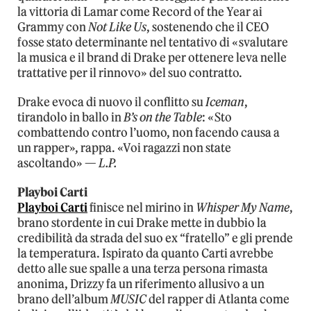
la vittoria di Lamar come Record of the Year ai
Grammy con
Not Like Us
, sostenendo che il CEO
fosse stato determinante nel tentativo di «svalutare
la musica e il brand di Drake per ottenere leva nelle
trattative per il rinnovo» del suo contratto.
Drake evoca di nuovo il conflitto su
Iceman
,
tirandolo in ballo in
B’s on the Table
: «Sto
combattendo contro l’uomo, non facendo causa a
un rapper», rappa. «Voi ragazzi non state
ascoltando» —
L.P.
Playboi Carti
Playboi Carti
finisce nel mirino in
Whisper My Name
,
brano stordente in cui Drake mette in dubbio la
credibilità da strada del suo ex “fratello” e gli prende
la temperatura. Ispirato da quanto Carti avrebbe
detto alle sue spalle a una terza persona rimasta
anonima, Drizzy fa un riferimento allusivo a un
brano dell’album
MUSIC
del rapper di Atlanta come