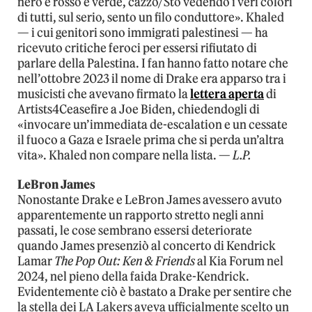
nero e rosso e verde, cazzo/Sto vedendo i veri colori
di tutti, sul serio, sento un filo conduttore». Khaled
— i cui genitori sono immigrati palestinesi — ha
ricevuto critiche feroci per essersi rifiutato di
parlare della Palestina. I fan hanno fatto notare che
nell’ottobre 2023 il nome di Drake era apparso tra i
musicisti che avevano firmato la
lettera aperta
di
Artists4Ceasefire a Joe Biden, chiedendogli di
«invocare un’immediata de-escalation e un cessate
il fuoco a Gaza e Israele prima che si perda un’altra
vita». Khaled non compare nella lista. —
L.P.
LeBron James
Nonostante Drake e LeBron James avessero avuto
apparentemente un rapporto stretto negli anni
passati, le cose sembrano essersi deteriorate
quando James presenziò al concerto di Kendrick
Lamar
The Pop Out: Ken & Friends
al Kia Forum nel
2024, nel pieno della faida Drake-Kendrick.
Evidentemente ciò è bastato a Drake per sentire che
la stella dei LA Lakers aveva ufficialmente scelto un