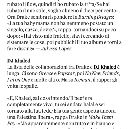
rubato il flow, quindi ti ho rubato la tr**a/Se hai
rubato il mio stile, voglio almeno il dieci per cento».
Ora Drake sembra rispondere in
Burning Bridges
:
«La tua baby mama non ha nemmeno postato un
singolo, cazzo, dov’è?», rappa, tornandoci su poco
dopo: «Hai visto mio fratello, stavi cercando di
sistemare le cose, poi pubblichi il tuo album e torni a
fare dissing» —
Julyssa Lopez
DJ Khaled
La lista delle collaborazioni tra Drake e
DJ Khaled
è
lunga. Ci sono
Greece
e
Popstar
, poi
No New Friends
,
I’m on One
e molto altro. Ma su
Iceman
, il rapper gli
volta le spalle.
«E, Khaled, sai cosa intendo/Il beef era
completamente vivo, tu sei andato halal e sei
tornato alla tua fede/E la tua gente aspetta ancora
una Palestina libera», rappa Drake in
Make Them
Pay
. «Ma apparentemente non tutto è in bianco e