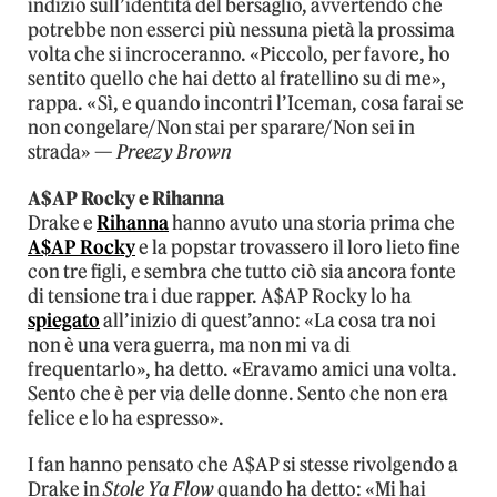
indizio sull’identità del bersaglio, avvertendo che
potrebbe non esserci più nessuna pietà la prossima
volta che si incroceranno. «Piccolo, per favore, ho
sentito quello che hai detto al fratellino su di me»,
rappa. «Sì, e quando incontri l’Iceman, cosa farai se
non congelare/Non stai per sparare/Non sei in
strada» —
Preezy Brown
A$AP Rocky e Rihanna
Drake e
Rihanna
hanno avuto una storia prima che
A$AP Rocky
e la popstar trovassero il loro lieto fine
con tre figli, e sembra che tutto ciò sia ancora fonte
di tensione tra i due rapper. A$AP Rocky lo ha
spiegato
all’inizio di quest’anno: «La cosa tra noi
non è una vera guerra, ma non mi va di
frequentarlo», ha detto. «Eravamo amici una volta.
Sento che è per via delle donne. Sento che non era
felice e lo ha espresso».
I fan hanno pensato che A$AP si stesse rivolgendo a
Drake in
Stole Ya Flow
quando ha detto: «Mi hai