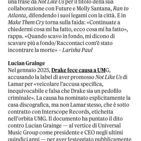
una frase da
Not Like Us
per il titolo della sua
collaborazione con Future e Molly Santana,
Ran to
Atlanta
, difendendo i suoi legami con la città. E in
Make Them Cry
torna sulla faida: «Continuate a
chiedermi cosa mi ha fatto, ecco cosa mi ha fatto»,
rappa. «Quando scavo in fondo, mi dicono di
scavare più a fondo/Raccontaci com’è stato
incontrare la morte» –
Larisha Paul
Lucian Grainge
Nel gennaio 2025,
Drake fece causa a UM
G,
accusando la label di aver promosso
Not Like Us
di
Lamar per «veicolare l’accusa specifica,
inequivocabile e falsa che Drake sia un pedofilo
criminale». La causa ha nominato esplicitamente la
casa discografica, ma non Lamar stesso, che è sotto
contratto con Interscope Records, etichetta
nell’orbita UMG. Il documento ha puntato il dito
contro Lucian Grainge — al vertice di Universal
Music Group come presidente e CEO negli ultimi
quindici anni — per aver festeggiato pubblicamente