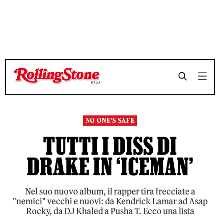
TEMPO DI LETTURA 8 MINUTI
TEMPO DI LETTURA 8 MINUTI
SHARE
SHARE
NO ONE'S SAFE
TUTTI I DISS DI
DRAKE IN ‘ICEMAN’
Nel suo nuovo album, il rapper tira frecciate a
"nemici" vecchi e nuovi: da Kendrick Lamar ad Asap
Rocky, da DJ Khaled a Pusha T. Ecco una lista