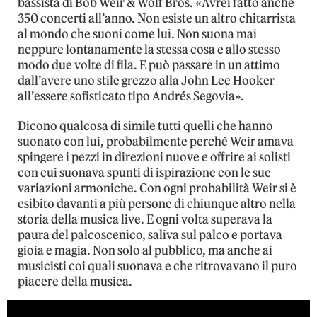
bassista di Bob Weir & Wolf Bros. «Avrei fatto anche
350 concerti all’anno. Non esiste un altro chitarrista
al mondo che suoni come lui. Non suona mai
neppure lontanamente la stessa cosa e allo stesso
modo due volte di fila. E può passare in un attimo
dall’avere uno stile grezzo alla John Lee Hooker
all’essere sofisticato tipo Andrés Segovia».
Dicono qualcosa di simile tutti quelli che hanno
suonato con lui, probabilmente perché Weir amava
spingere i pezzi in direzioni nuove e offrire ai solisti
con cui suonava spunti di ispirazione con le sue
variazioni armoniche. Con ogni probabilità Weir si è
esibito davanti a più persone di chiunque altro nella
storia della musica live. E ogni volta superava la
paura del palcoscenico, saliva sul palco e portava
gioia e magia. Non solo al pubblico, ma anche ai
musicisti coi quali suonava e che ritrovavano il puro
piacere della musica.