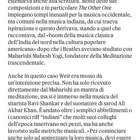
estendeva anche alla scrittura. Molte delle sue
composizioni e in particolare
The Other One
impiegano tempi inusuali per la musica occidentale,
ma comuni nella musica indiana, da cui traeva
ispirazione e questo derivava, stando a quel che
raccontava, dal «boom della musica classica
dell’India del nord nella cultura popolare
americana» dopo che i Beatles avevano studiato con
Maharishi Mahesh Yogi, fondatore della Meditazione
trascendentale.
Anche in questo caso Weir era mosso da
un’intenzione precisa. Non ha solo ricevuto
direttamente dal Maharishi un mantra di
meditazione, ma si è immerso nella musica del
sitarista Ravi Shankar e del suonatore di sarod Ali
Akbar Khan. È andato oltre i semplici abbellimenti o
i canonici riff “indiani” che molti suoi colleghi
dell’epoca inserivano nei pezzi, ma ha anche
lavorato sulle metriche musicali. «Per cominciare
anche solo ad apprezzare la loro musica, devi essere