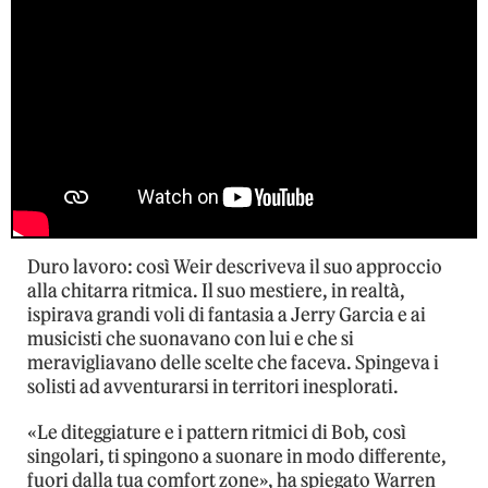
Duro lavoro: così Weir descriveva il suo approccio
alla chitarra ritmica. Il suo mestiere, in realtà,
ispirava grandi voli di fantasia a Jerry Garcia e ai
musicisti che suonavano con lui e che si
meravigliavano delle scelte che faceva. Spingeva i
solisti ad avventurarsi in territori inesplorati.
«Le diteggiature e i pattern ritmici di Bob, così
singolari, ti spingono a suonare in modo differente,
fuori dalla tua comfort zone», ha spiegato Warren