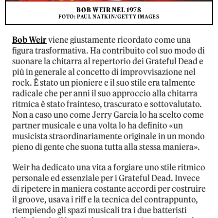
BOB WEIR NEL 1978
FOTO: PAUL NATKIN/GETTY IMAGES
Bob Weir
viene giustamente ricordato come una
figura trasformativa. Ha contribuito col suo modo di
suonare la chitarra al repertorio dei Grateful Dead e
più in generale al concetto di improvvisazione nel
rock. È stato un pioniere e il suo stile era talmente
radicale che per anni il suo approccio alla chitarra
ritmica è stato frainteso, trascurato e sottovalutato.
Non a caso uno come Jerry Garcia lo ha scelto come
partner musicale e una volta lo ha definito «un
musicista straordinariamente originale in un mondo
pieno di gente che suona tutta alla stessa maniera».
Weir ha dedicato una vita a forgiare uno stile ritmico
personale ed essenziale per i Grateful Dead. Invece
di ripetere in maniera costante accordi per costruire
il groove, usava i riff e la tecnica del contrappunto,
riempiendo gli spazi musicali tra i due batteristi