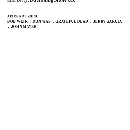
and Dirty
.
Da Rolling Stone US
.
ALTRE NOTIZIE SU:
BOB WEIR
DON WAS
GRATEFUL DEAD
JERRY GARCIA
JOHN MAYER