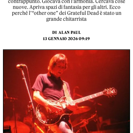
contrappunto. Giocava con l’armonia. Cercava cose
nuove. Apriva spazi di fantasia per gli altri. Ecco
perché l’“other one” dei Grateful Dead è stato un
grande chitarrista
DI
ALAN PAUL
13 GENNAIO 2026 09:19