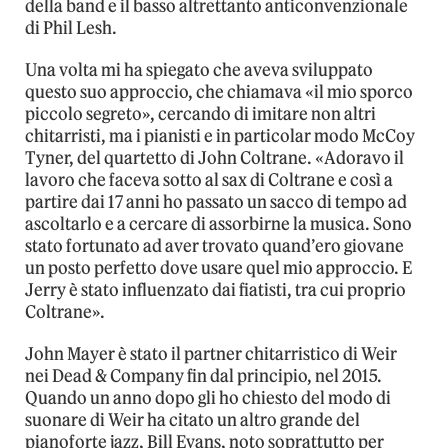
della band e il basso altrettanto anticonvenzionale
di Phil Lesh.
Una volta mi ha spiegato che aveva sviluppato
questo suo approccio, che chiamava «il mio sporco
piccolo segreto», cercando di imitare non altri
chitarristi, ma i pianisti e in particolar modo McCoy
Tyner, del quartetto di John Coltrane. «Adoravo il
lavoro che faceva sotto al sax di Coltrane e così a
partire dai 17 anni ho passato un sacco di tempo ad
ascoltarlo e a cercare di assorbirne la musica. Sono
stato fortunato ad aver trovato quand’ero giovane
un posto perfetto dove usare quel mio approccio. E
Jerry è stato influenzato dai fiatisti, tra cui proprio
Coltrane».
John Mayer è stato il partner chitarristico di Weir
nei Dead & Company fin dal principio, nel 2015.
Quando un anno dopo gli ho chiesto del modo di
suonare di Weir ha citato un altro grande del
pianoforte jazz, Bill Evans, noto soprattutto per