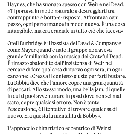
Haynes, che ha suonato spesso con Weir e nei Dead.
«Ti portava in modo naturale a destreggiarti tra
contrappunto e botta-e-risposta. Affrontava ogni
pezzo, ogni performance in modo nuovo. È una cosa
intangibile, ma era cruciale in tutto ciò che faceva».
Oteil Burbridge è il bassista dei Dead & Company e
come Mayer quand’è nato il gruppo non aveva
grande familiarità con la musica dei Grateful Dead.
È rimasto sbalordito dall’insistenza di Weir nel
cercare di fare qualcosa di nuovo ogni sera, in ogni
canzone: «Creava il contesto giusto per farti buttare.
La Bibbia dice che l’amore copre una gran quantità
di peccati. Allo stesso modo, una bella jam, di quelle
in cui ti puoi avventurare in posti dove non sei mai
stato, copre qualsiasi errore. Non è tanto
l’esecuzione, è il tentativo di trovare qualcosa di
nuovo. Era questa la mentalità di Bobby».
L’approccio chitarristico eccentrico di Weir si