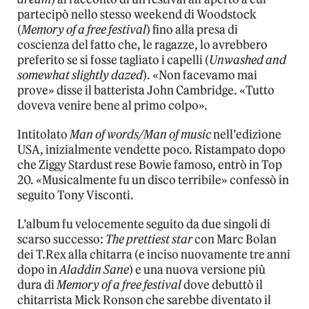
partecipò nello stesso weekend di Woodstock
(
Memory of a free festival
) fino alla presa di
coscienza del fatto che, le ragazze, lo avrebbero
preferito se si fosse tagliato i capelli (
Unwashed and
somewhat slightly dazed
). «Non facevamo mai
prove» disse il batterista John Cambridge. «Tutto
doveva venire bene al primo colpo».
Intitolato
Man of words/Man of music
nell’edizione
USA, inizialmente vendette poco. Ristampato dopo
che Ziggy Stardust rese Bowie famoso, entrò in Top
20. «Musicalmente fu un disco terribile» confessò in
seguito Tony Visconti.
L’album fu velocemente seguito da due singoli di
scarso successo:
The prettiest star
con Marc Bolan
dei T.Rex alla chitarra (e inciso nuovamente tre anni
dopo in
Aladdin Sane
) e una nuova versione più
dura di
Memory of a free festival
dove debuttò il
chitarrista Mick Ronson che sarebbe diventato il