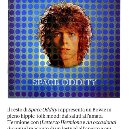
Il resto di
Space Oddity
rappresenta un Bowie in
pieno hippie-folk mood: dai saluti all’amata
Hermione con (
Letter to Hermione
e
An occasional
dream
) al racconto di un festival all’aperto a cui