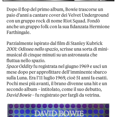
Dopo il flop del primo album, Bowie trascorse un
paio d’anni a cantare cover dei Velvet Underground
con un gruppo rock di nome Riot Squad. Fondò
anche un gruppo folk con la sua fidanzata Hermione
Farthingale.
Parzialmente ispirato dal film di Stanley Kubrick
2001: Odissea nello spazio
, scrisse una sorta di mini-
musical di cinque minuti su un astronauta che
fluttua nello spazio.
Space Oddity
fu registrata nel giugno 1969 e uscì un
mese dopo per approfittare dell’imminente sbarco
sulla Luna. Era l’11 luglio 1969, cioè 51 anni fa esatti.
Pochi mesi più avanti, il brano divenne una hit e un
secondo album – intitolato, come il suo debutto,
David Bowie
– fu registrato per fargli da vetrina.