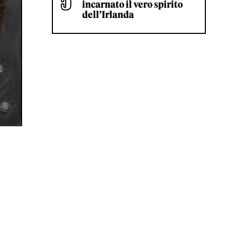
incarnato il vero spirito
dell’Irlanda