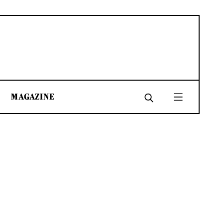
MAGAZINE
SHARE
SHARE