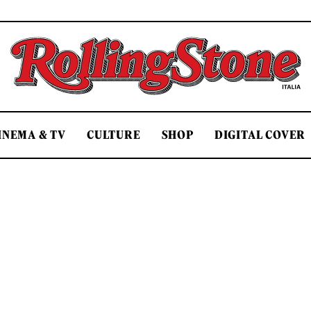
Rolling Stone Italia
INEMA & TV
CULTURE
SHOP
DIGITAL COVER