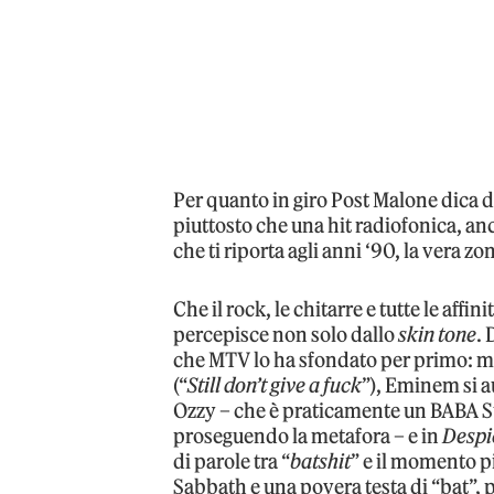
Per quanto in giro Post Malone dica di
piuttosto che una hit radiofonica, an
che ti riporta agli anni ‘90, la vera z
Che il rock, le chitarre e tutte le affi
percepisce non solo dallo
skin tone
. 
che MTV lo ha sfondato per primo: m
(“
Still don’t give a fuck
”), Eminem si 
Ozzy – che è praticamente un BABA Suc
proseguendo la metafora – e in
Despi
di parole tra “
batshit
” e il momento pi
Sabbath e una povera testa di “bat”, 