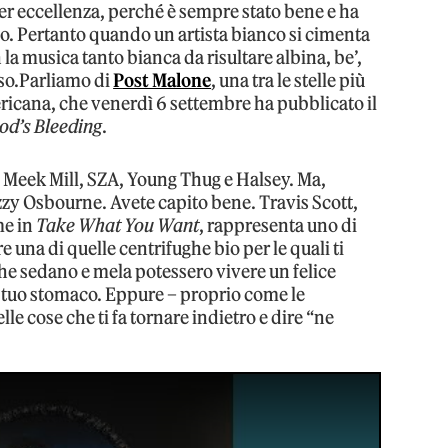
per eccellenza, perché è sempre stato bene e ha
lio. Pertanto quando un artista bianco si cimenta
la musica tanto bianca da risultare albina, be’,
sso.Parliamo di
Post Malone
, una tra le stelle più
mericana, che venerdì 6 settembre ha pubblicato il
od’s Bleeding
.
, Meek Mill, SZA, Young Thug e Halsey. Ma,
Ozzy Osbourne. Avete capito bene. Travis Scott,
me in
Take What You Want
, rappresenta uno di
e una di quelle centrifughe bio per le quali ti
che sedano e mela potessero vivere un felice
tuo stomaco. Eppure – proprio come le
lle cose che ti fa tornare indietro e dire “ne