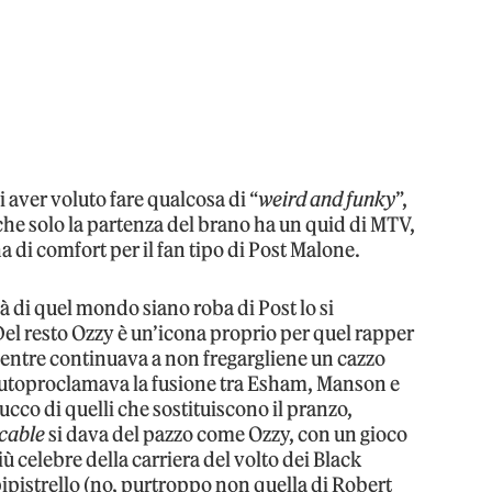
 aver voluto fare qualcosa di “
weird and funky
”,
che solo la partenza del brano ha un quid di MTV,
ona di comfort per il fan tipo di Post Malone.
nità di quel mondo siano roba di Post lo si
Del resto Ozzy è un’icona proprio per quel rapper
entre continuava a non fregargliene un cazzo
autoproclamava la fusione tra Esham, Manson e
co di quelli che sostituiscono il pranzo,
cable
si dava del pazzo come Ozzy, con un gioco
ù celebre della carriera del volto dei Black
pipistrello (no, purtroppo non quella di Robert