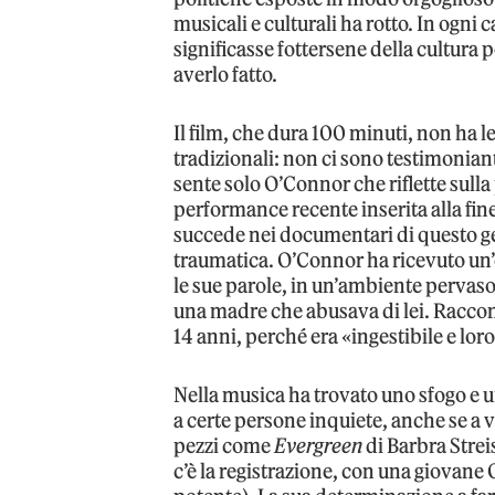
musicali e culturali ha rotto. In ogni c
significasse fottersene della cultura
averlo fatto.
Il film, che dura 100 minuti, non ha l
tradizionali: non ci sono testimoniant
sente solo O’Connor che riflette sulla 
performance recente inserita alla fine 
succede nei documentari di questo gen
traumatica. O’Connor ha ricevuto un’
le sue parole, in un’ambiente pervaso 
una madre che abusava di lei. Raccont
14 anni, perché era «ingestibile e lor
Nella musica ha trovato uno sfogo e u
a certe persone inquiete, anche se a 
pezzi come
Evergreen
di Barbra Strei
c’è la registrazione, con una giovan