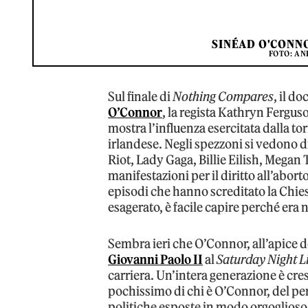
SINÉAD O'CONN
FOTO: A
Sul finale di
Nothing Compares
, il d
O’Connor
, la regista Kathryn Fergu
mostra l’influenza esercitata dalla t
irlandese. Negli spezzoni si vedono d
Riot, Lady Gaga, Billie Eilish, Megan
manifestazioni per il diritto all’abor
episodi che hanno screditato la Chie
esagerato, è facile capire perché era 
Sembra ieri che O’Connor, all’apice d
Giovanni Paolo II
al
Saturday Night L
carriera. Un’intera generazione è cr
pochissimo di chi è O’Connor, del perch
politiche esposte in modo orgoglioso 