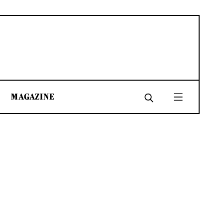
MAGAZINE
SHARE
SHARE