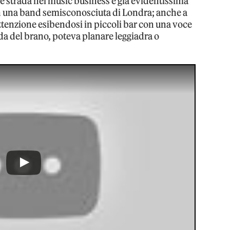
e strada nel music business è già evidentissima
con una band semisconosciuta di Londra; anche a
l’attenzione esibendosi in piccoli bar con una voce
da del brano, poteva planare leggiadra o