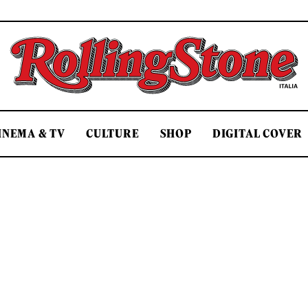
Rolling Stone Italia
INEMA & TV
CULTURE
SHOP
DIGITAL COVER