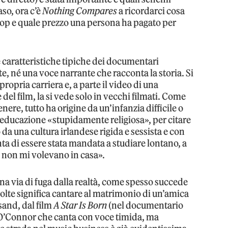
aso, ora c’è
Nothing Compares
a ricordarci cosa
 pop e quale prezzo una persona ha pagato per
e caratteristiche tipiche dei documentari
e, né una voce narrante che racconta la storia. Si
propria carriera e, a parte il video di una
del film, la si vede solo in vecchi filmati. Come
ere, tutto ha origine da un’infanzia difficile o
educazione «stupidamente religiosa», per citare
da una cultura irlandese rigida e sessista e con
a di essere stata mandata a studiare lontano, a
o non mi volevano in casa».
na via di fuga dalla realtà, come spesso succede
volte significa cantare al matrimonio di un’amica
sand, dal film
A Star Is Born
(nel documentario
e O’Connor che canta con voce timida, ma