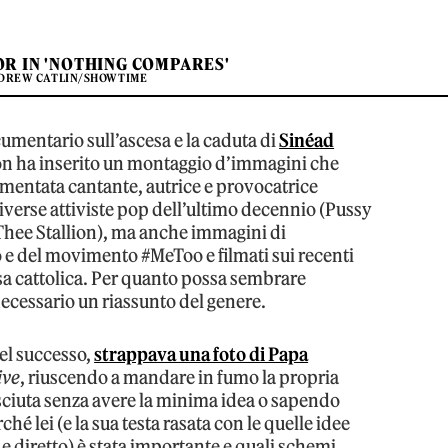
OR IN 'NOTHING COMPARES'
NDREW CATLIN/SHOWTIME
ocumentario sull’ascesa e la caduta di
Sinéad
son ha inserito un montaggio d’immagini che
ormentata cantante, autrice e provocatrice
iverse attiviste pop dell’ultimo decennio (Pussy
 Thee Stallion), ma anche immagini di
to e del movimento #MeToo e filmati sui recenti
sa cattolica. Per quanto possa sembrare
necessario un riassunto del genere.
el successo,
strappava una foto di Papa
ive
, riuscendo a mandare in fumo la propria
esciuta senza avere la minima idea o sapendo
é lei (e la sua testa rasata con le quelle idee
e diretto) è stata importante e quali schemi